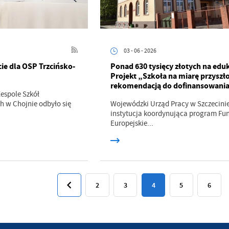
ternetowej. Treści promocyjne mogą pojawić się na stronach podmiotów trzecich lub firm
dących naszymi partnerami oraz innych dostawców usług. Firmy te działają w charakterze
średników prezentujących nasze treści w postaci wiadomości, ofert, komunikatów medió
ołecznościowych.
03 - 06 - 2026
e dla OSP Trzcińsko-
Ponad 630 tysięcy złotych na eduk
Projekt „Szkoła na miarę przyszło
rekomendacją do dofinansowani
Zespole Szkół
w Chojnie odbyło się
Wojewódzki Urząd Pracy w Szczecinie
instytucja koordynująca program Fu
Europejskie...
2
3
4
5
6