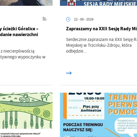
22 - 06 - 2026
ścieżki Góralice –
Zapraszamy na XXII Sesję Rady Mi
danie nawierzchni
Serdecznie zapraszam na XXII Sesję 
Miejskiej w Trzcińsku-Zdroju, która
 z niecierpliwością
odbędzie...
aktywnego wypoczynku w
stawienia
anujemy Twoją prywatność. Możesz zmienić ustawienia cookies lub zaakceptować je
zystkie. W dowolnym momencie możesz dokonać zmiany swoich ustawień.
iezbędne
ezbędne pliki cookies służą do prawidłowego funkcjonowania strony internetowej i