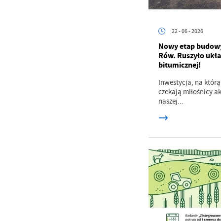
22 - 06 - 2026
Nowy etap budowy 
Rów. Ruszyło ukła
bitumicznej!
Inwestycja, na którą
czekają miłośnicy 
naszej...
U
Sz
ws
N
Ni