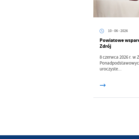
in
bę
po
sp
10 - 06 - 2026
Powiatowe wsparci
Zdrój
8 czerwca 2026 r. w 
Ponadpodstawowych 
uroczyste...