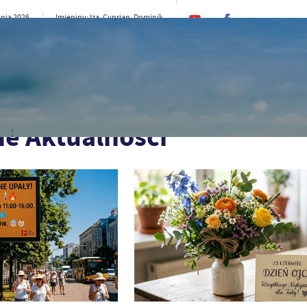
pnia 2026
Imieniny: Iza, Cyprian, Dominik
20°C
e
CI
SAMORZĄD
STREFA MIESZKAŃCA
ST
ie Aktualności