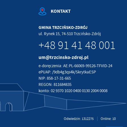
KONTAKT
GMINA TRZCIŃSKO-ZDRÓJ
ul. Rynek 15, 74-510 Trzcińsko-Zdrój
+48 91 41 48 001
um@trzcinsko-zdroj.pl
e-doręczenia: AE:PL-66069-99126-TFVID-24
ePUAP: /9db4g3qs4k/SkrytkaESP
NIP: 858-17-31-665
REGON: 811684835
konto: 02 9370 1020 0400 0130 2004 0008
Odwiedzin: 1312275
Online: 10