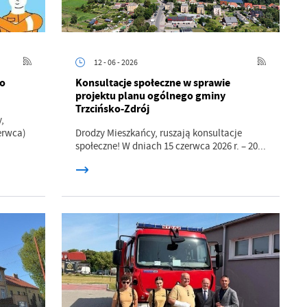
a
kom
12 - 06 - 2026
po
Konsultacje społeczne w sprawie
z
projektu planu ogólnego gminy
Trzcińsko-Zdrój
ci
,
zerwca)
Drodzy Mieszkańcy, ruszają konsultacje
społeczne! W dniach 15 czerwca 2026 r. – 20...
.
a