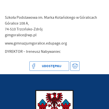
treści w postaci wiadomości, ofert, komunikatów mediów
społecznościowych.
Szkoła Podstawowa im. Marka Kotańskiego w Góralicach
Góralice 108 A,
74-510 Trzcińsko-Zdrój
gimgoralice@wp.pl
www.gimnazjumgoralice.edupage.org
DYREKTOR – Ireneusz Nabywaniec
UDOSTĘPNIJ