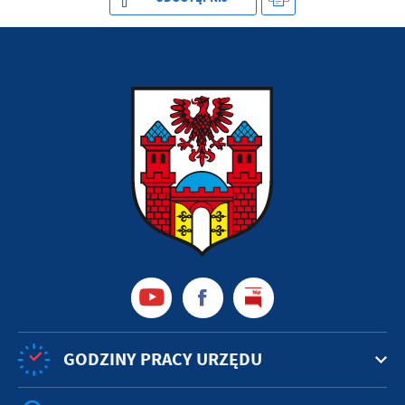
GODZINY PRACY URZĘDU