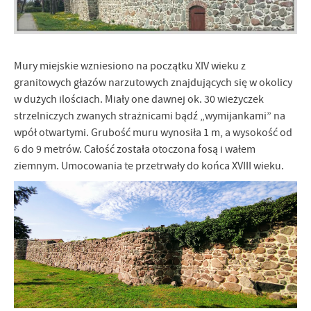
treści w postaci wiadomości, ofert, komunikatów mediów
społecznościowych.
Mury miejskie wzniesiono na początku XIV wieku z
granitowych głazów narzutowych znajdujących się w okolicy
w dużych ilościach. Miały one dawnej ok. 30 wieżyczek
strzelniczych zwanych strażnicami bądź „wymijankami” na
wpół otwartymi. Grubość muru wynosiła 1 m, a wysokość od
6 do 9 metrów. Całość została otoczona fosą i wałem
ziemnym. Umocowania te przetrwały do końca XVIII wieku.