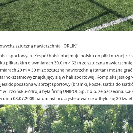
owychz sztuczną nawierzchnią „ORLIK”
oisk sportowych. Zespół boisk obejmuje boisko do piłki nożnej ze 
ku piłkarskim o wymiarach 30.0 m × 62 m ze sztuczną nawierzchnią
iarach 20 m × 30 m ze sztuczną nawierzchnią (tartan) można grać 
arno-szatniowy znajdujący się w hali sportowej .Kompleks jest ogr
ść jest doposażona w sprzęt sportowy (bramki, kosze, siatka do s
 w Trzcińsku-Zdroju była firmą UNIPOL Sp. z o.o. ze Szczecina. Cał
 w dniu 03.07.2009 natomiast uroczyste otwarcie odbyło się 30 kwiet