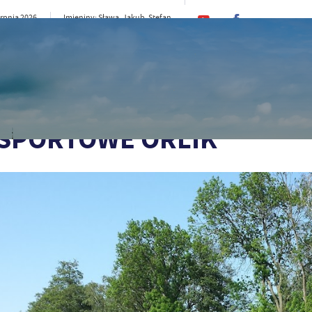
erpnia 2026
Imieniny: Sława, Jakub, Stefan
22°C
CI
SAMORZĄD
STREFA MIESZKAŃCA
ST
 turysty
Sport i rekreacja
BOISKA SPORTOWE ORLIK
 SPORTOWE ORLIK