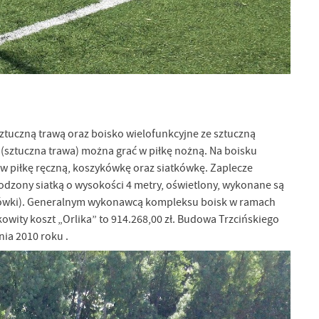
sztuczną trawą oraz boisko wielofunkcyjne ze sztuczną
 (sztuczna trawa) można grać w piłkę nożną. Na boisku
w piłkę ręczną, koszykówkę oraz siatkówkę. Zaplecze
odzony siatką o wysokości 4 metry, oświetlony, wykonane są
iatkówki). Generalnym wykonawcą kompleksu boisk w ramach
kowity koszt „Orlika” to 914.268,00 zł. Budowa Trzcińskiego
nia 2010 roku .