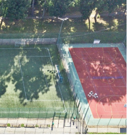
a
kom
z