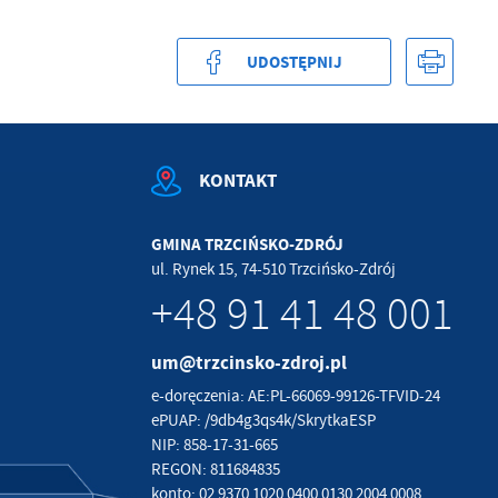
UDOSTĘPNIJ
KONTAKT
GMINA TRZCIŃSKO-ZDRÓJ
ul. Rynek 15, 74-510 Trzcińsko-Zdrój
+48 91 41 48 001
um@trzcinsko-zdroj.pl
e-doręczenia: AE:PL-66069-99126-TFVID-24
ePUAP: /9db4g3qs4k/SkrytkaESP
NIP: 858-17-31-665
REGON: 811684835
konto: 02 9370 1020 0400 0130 2004 0008