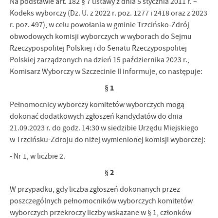
Na podstawie art. 182 § 7 ustawy z dnia 5 stycznia 2011 r. –
Firmy te działają w charakterze pośredników prezentujących nasze
Kodeks wyborczy (Dz. U. z 2022 r. poz. 1277 i 2418 oraz z 2023
treści w postaci wiadomości, ofert, komunikatów mediów
r. poz. 497), w celu powołania w gminie Trzcińsko-Zdrój
społecznościowych.
obwodowych komisji wyborczych w wyborach do Sejmu
Rzeczypospolitej Polskiej i do Senatu Rzeczypospolitej
Polskiej zarządzonych na dzień 15 października 2023 r.,
Komisarz Wyborczy w Szczecinie II informuje, co następuje:
§ 1
Pełnomocnicy wyborczy komitetów wyborczych mogą
dokonać dodatkowych zgłoszeń kandydatów do dnia
21.09.2023 r. do godz. 14:30 w siedzibie Urzędu Miejskiego
w Trzcińsku-Zdroju do niżej wymienionej komisji wyborczej:
- Nr 1, w liczbie 2.
§ 2
W przypadku, gdy liczba zgłoszeń dokonanych przez
poszczególnych pełnomocników wyborczych komitetów
wyborczych przekroczy liczby wskazane w § 1, członków