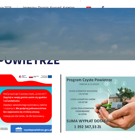
nia 2026
Imieniny: Dorota, Konrad, Kajetan
22°C
rno
CI
SAMORZĄD
STREFA MIESZKAŃCA
ST
 POWIETRZE