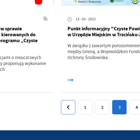
dących naszymi partnerami oraz innych dostawców usług. Firmy te działają w charakterze
średników prezentujących nasze treści w postaci wiadomości, ofert, komunikatów medió
ołecznościowych.
13 - 03 - 2023
w sprawie
Punkt informacyjny "Czyste Powi
t kierowanych do
w Urzędzie Miejskim w Trzcińsku-
rogramu „Czyste
W związku z zawartym porozumienie
między Gminą, a Wojewódzkim Fund
cjami o nieuczciwych
Ochrony Środowiska...
y proponują wykonanie
ch...
1
2
3
4