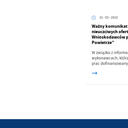
bę
po
sp
31 - 03 - 2023
Ważny komunikat 
nieuczciwych ofer
Wnioskodawców p
Powietrze”
W związku z informa
wykonawcach, którz
prac dofinansowany