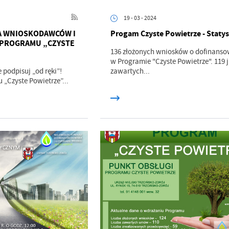
19 - 03 - 2024
A WNIOSKODAWCÓW I
Progam Czyste Powietrze - Staty
 PROGRAMU „CZYSTE
136 złożonych wniosków o dofinanso
w Programie "Czyste Powietrze". 119 
e podpisuj „od ręki”!
zawartych...
 „Czyste Powietrze”...