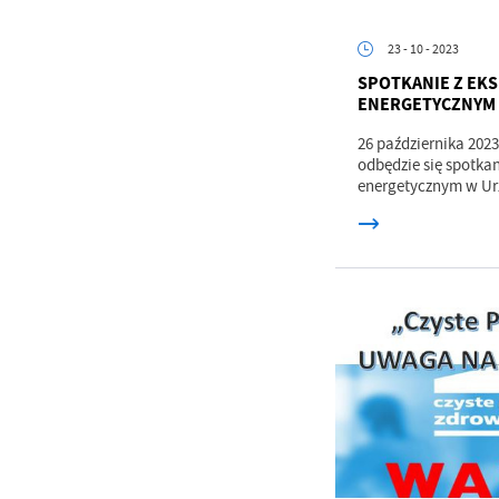
23 - 10 - 2023
SPOTKANIE Z EK
ENERGETYCZNYM
26 października 2023 
odbędzie się spotka
energetycznym w Urz
U
Sz
ws
N
Ni
um