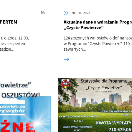
20 - 10 - 2023
SPERTEM
Aktualne dane o wdrażaniu Prog
„Czyste Powietrze”
r. o godz. 12:00,
124 złożonych wniosków o dofinanso
nie z ekspertem
w Programie "Czyste Powietrze". 110 
ędzie...
zawartych...
stawienia
anujemy Twoją prywatność. Możesz zmienić ustawienia cookies lub zaakceptować je
zystkie. W dowolnym momencie możesz dokonać zmiany swoich ustawień.
iezbędne
ezbędne pliki cookies służą do prawidłowego funkcjonowania strony internetowej i
ożliwiają Ci komfortowe korzystanie z oferowanych przez nas usług.