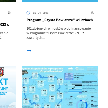
a
kom
05 - 04 - 2023
Program „Czyste Powietrze” w liczbach
023 r.
z
102 złożonych wniosków o dofinansowanie
wanie
w Programie "Czyste Powietrze". 89 już
ci
ż
zawartych...
.
a