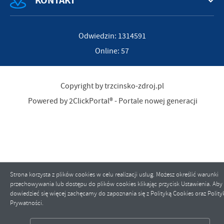
KONTAKT
Odwiedzin: 1314591
Online: 57
Copyright by trzcinsko-zdroj.pl
Powered by
2ClickPortal®
- Portale nowej generacji
Strona korzysta z plików cookies w celu realizacji usług. Możesz określić warunki
przechowywania lub dostępu do plików cookies klikając przycisk Ustawienia. Aby
dowiedzieć się więcej zachęcamy do zapoznania się z Polityką Cookies oraz Polity
Prywatności.
ZAPISZ WYBRANE