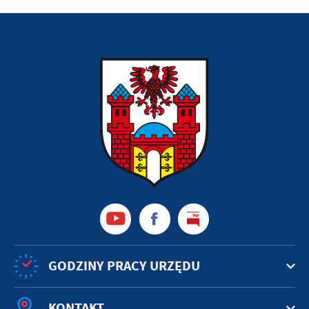
GODZINY PRACY URZĘDU
KONTAKT