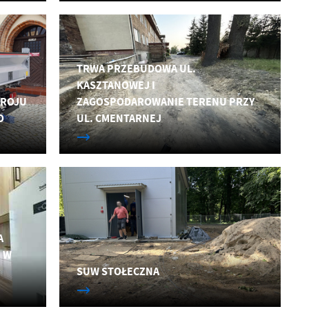
TRWA PRZEBUDOWA UL.
KASZTANOWEJ I
DROJU
ZAGOSPODAROWANIE TERENU PRZY
O
UL. CMENTARNEJ
A
J W
SUW STOŁECZNA