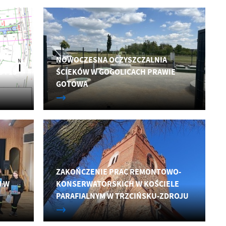
Y
NOWOCZESNA OCZYSZCZALNIA
 I 15
ŚCIEKÓW W GOGOLICACH PRAWIE
GOTOWA
a
ZAKOŃCZENIE PRAC REMONTOWO-
kom
J W
KONSERWATORSKICH W KOŚCIELE
PARAFIALNYM W TRZCIŃSKU-ZDROJU
z