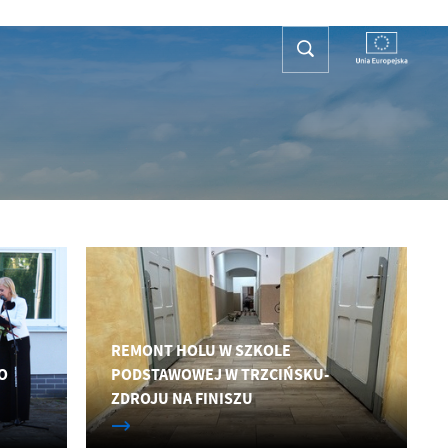
REFA TURYSTY
KONTAKT
PLAN OGÓLNY
REMONT HOLU W SZKOLE
O
PODSTAWOWEJ W TRZCIŃSKU-
ZDROJU NA FINISZU