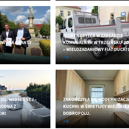
NOWY NABYTEK W ZAKŁADZIE
OWY NA GRANTY
KOMUNALNYM W TRZCIŃSKU-Z
– WIELOZADANIOWY FIAT DUCAT
 UL. WIOSENNEJ –
ZAKOŃCZYŁA SIĘ MODERNIZACJ
ODNA Z
KUCHNI W ŚWIETLICY WIEJSKIE
EM!
DOBROPOLU.