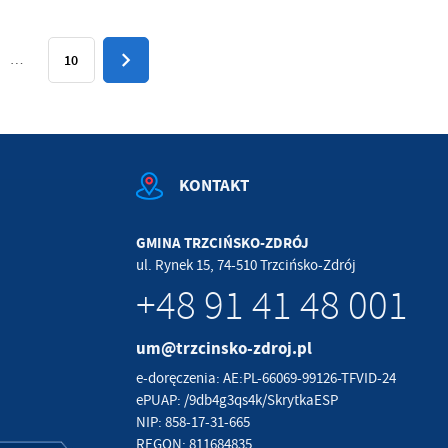
…
10
KONTAKT
GMINA TRZCIŃSKO-ZDRÓJ
ul. Rynek 15, 74-510 Trzcińsko-Zdrój
+48 91 41 48 001
um@trzcinsko-zdroj.pl
e-doręczenia: AE:PL-66069-99126-TFVID-24
ePUAP: /9db4g3qs4k/SkrytkaESP
NIP: 858-17-31-665
REGON: 811684835