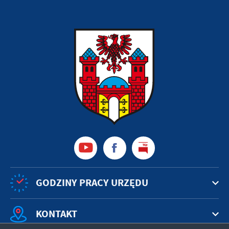
GODZINY PRACY URZĘDU
KONTAKT