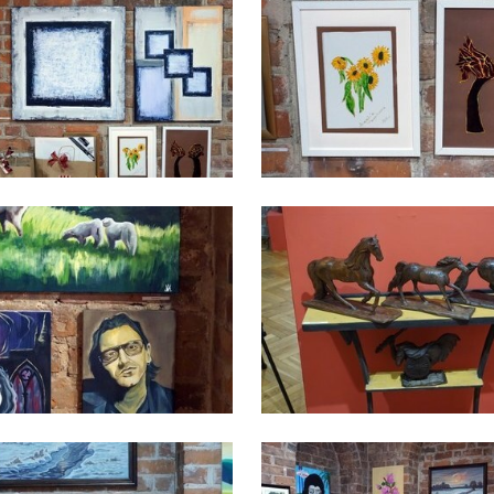
stawienia
anujemy Twoją prywatność. Możesz zmienić ustawienia cookies lub zaakceptować je
zystkie. W dowolnym momencie możesz dokonać zmiany swoich ustawień.
iezbędne
ezbędne pliki cookies służą do prawidłowego funkcjonowania strony internetowej i
ożliwiają Ci komfortowe korzystanie z oferowanych przez nas usług.
iki cookies odpowiadają na podejmowane przez Ciebie działania w celu m.in. dostosowani
ęcej
oich ustawień preferencji prywatności, logowania czy wypełniania formularzy. Dzięki pli
okies strona, z której korzystasz, może działać bez zakłóceń.