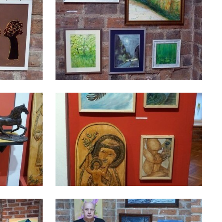
a
kom