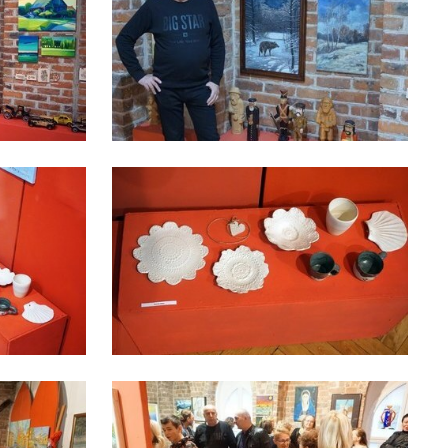
z
ci
.
a
w