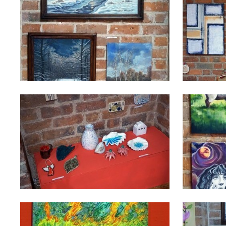
U
Sz
ws
N
Ni
um
Pl
Wi
Tw
co