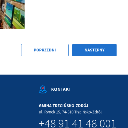
POPRZEDNI
NASTĘPNY
KONTAKT
GMINA TRZCIŃSKO-ZDRÓJ
ul. Rynek 15, 74-510 Trzcińsko-Zdrój
+48 91 41 48 001