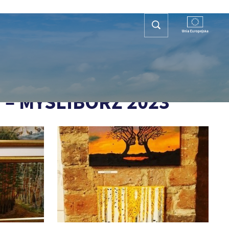
REFA TURYSTY
KONTAKT
PLAN OGÓLNY
POPRZEDNIA
NASTĘPNA
– MYŚLIBÓRZ 2023