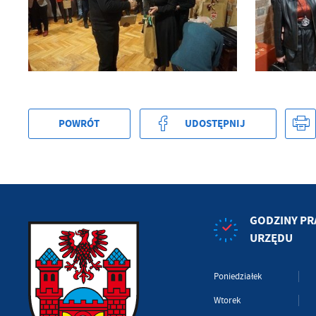
POWRÓT
UDOSTĘPNIJ
GODZINY PR
URZĘDU
Poniedziałek
Wtorek