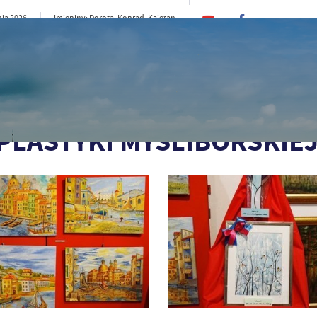
nia 2026
Imieniny: Dorota, Konrad, Kajetan
22°C
rno
CI
SAMORZĄD
STREFA MIESZKAŃCA
ST
IEJ – MYŚLIBÓRZ 2023
LASTYKI MYŚLIBORSKIEJ 