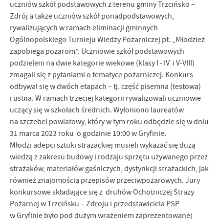
firm będących naszymi partnerami oraz innych dostawców usług.
uczniów szkół podstawowych z terenu gminy Trzcińsko –
Firmy te działają w charakterze pośredników prezentujących nasze
Zdrój a także uczniów szkół ponadpodstawowych,
treści w postaci wiadomości, ofert, komunikatów mediów
rywalizujących w ramach eliminacji gminnych
społecznościowych.
Ogólnopolskiego Turnieju Wiedzy Pożarniczej pt. „Młodzież
zapobiega pożarom”. Uczniowie szkół podstawowych
podzieleni na dwie kategorie wiekowe (klasy I - IV i V-VIII)
zmagali się z pytaniami o tematyce pożarniczej. Konkurs
odbywał się w dwóch etapach – tj. część pisemna (testowa)
i ustna. W ramach trzeciej kategorii rywalizowali uczniowie
uczący się w szkołach średnich. Wyłoniono laureatów
na szczebel powiatowy, który w tym roku odbędzie się w dniu
31 marca 2023 roku o godzinie 10:00 w Gryfinie.
Młodzi adepci sztuki strażackiej musieli wykazać się dużą
wiedzą z zakresu budowy i rodzaju sprzętu używanego przez
strażaków, materiałów gaśniczych, dystynkcji strażackich, jak
również znajomością przepisów przeciwpożarowych. Jury
konkursowe składające się z druhów Ochotniczej Straży
Pożarnej w Trzcińsku – Zdroju i przedstawiciela PSP
w Gryfinie było pod dużym wrażeniem zaprezentowanej