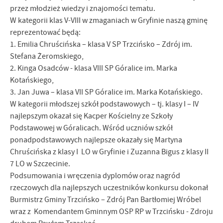
przez młodzież wiedzy i znajomości tematu.
W kategorii klas V-VIII w zmaganiach w Gryfinie naszą gminę
reprezentować będą:
1. Emilia Chruścińska – klasa V SP Trzcińsko – Zdrój im.
Stefana Żeromskiego,
2. Kinga Osadców - klasa VIII SP Góralice im. Marka
Kotańskiego,
3. Jan Juwa – klasa VII SP Góralice im. Marka Kotańskiego.
W kategorii młodszej szkół podstawowych – tj. klasy I – IV
najlepszym okazał się Kacper Kościelny ze Szkoły
Podstawowej w Góralicach. Wśród uczniów szkół
ponadpodstawowych najlepsze okazały się Martyna
Chruścińska z klasy I LO w Gryfinie i Zuzanna Bigus z klasy II
7 LO w Szczecinie.
Podsumowania i wręczenia dyplomów oraz nagród
rzeczowych dla najlepszych uczestników konkursu dokonał
Burmistrz Gminy Trzcińsko – Zdrój Pan Bartłomiej Wróbel
wraz z Komendantem Gminnym OSP RP w Trzcińsku - Zdroju