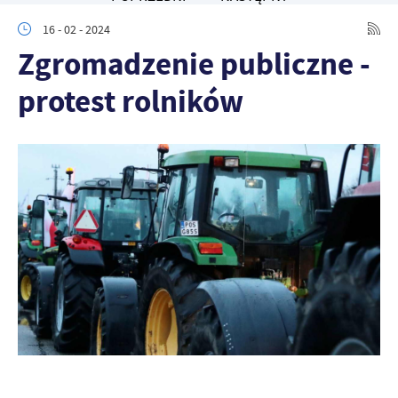
personalizację określonych funkcjonalności czy prezentowanych
16 - 02 - 2024
treści.
Zgromadzenie publiczne -
Dzięki tym plikom cookies możemy zapewnić Ci większy komfort
Więcej
korzystania z funkcjonalności naszej strony poprzez dopasowanie
protest rolników
jej do Twoich indywidualnych preferencji. Wyrażenie zgody na
funkcjonalne i personalizacyjne pliki cookies gwarantuje
Analityczne
dostępność większej ilości funkcji na stronie.
Analityczne pliki cookies pomagają nam rozwijać się i
dostosowywać do Twoich potrzeb.
Cookies analityczne pozwalają na uzyskanie informacji w zakresie
Więcej
wykorzystywania witryny internetowej, miejsca oraz częstotliwości,
z jaką odwiedzane są nasze serwisy www. Dane pozwalają nam na
ocenę naszych serwisów internetowych pod względem ich
Reklamowe
popularności wśród użytkowników. Zgromadzone informacje są
Dzięki reklamowym plikom cookies prezentujemy Ci najciekawsze
przetwarzane w formie zanonimizowanej. Wyrażenie zgody na
informacje i aktualności na stronach naszych partnerów.
analityczne pliki cookies gwarantuje dostępność wszystkich
funkcjonalności.
Promocyjne pliki cookies służą do prezentowania Ci naszych
Więcej
komunikatów na podstawie analizy Twoich upodobań oraz Twoich
zwyczajów dotyczących przeglądanej witryny internetowej. Treści
promocyjne mogą pojawić się na stronach podmiotów trzecich lub
firm będących naszymi partnerami oraz innych dostawców usług.