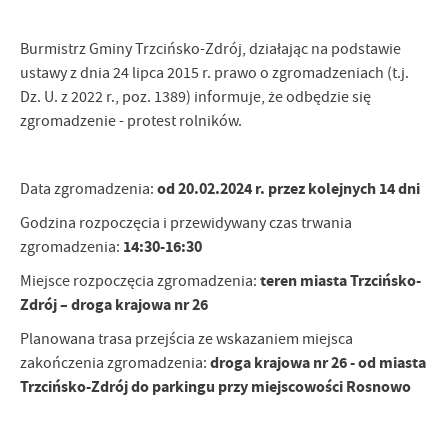
Firmy te działają w charakterze pośredników prezentujących nasze
treści w postaci wiadomości, ofert, komunikatów mediów
Burmistrz Gminy Trzcińsko-Zdrój, działając na podstawie
społecznościowych.
ustawy z dnia 24 lipca 2015 r. prawo o zgromadzeniach (t.j.
Dz. U. z 2022 r., poz. 1389) informuje, że odbędzie się
zgromadzenie - protest rolników.
od 20.02.2024 r. przez kolejnych 14 dni
Data zgromadzenia:
Godzina rozpoczęcia i przewidywany czas trwania
14:30-16:30
zgromadzenia:
teren miasta Trzcińsko-
Miejsce rozpoczęcia zgromadzenia:
Zdrój – droga krajowa nr 26
Planowana trasa przejścia ze wskazaniem miejsca
droga krajowa nr 26 - od miasta
zakończenia zgromadzenia:
Trzcińsko-Zdrój do parkingu przy miejscowości Rosnowo