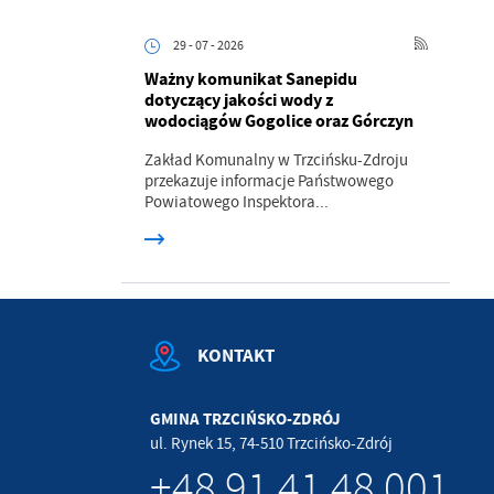
.
29 - 07 - 2026
Ważny komunikat Sanepidu
a
dotyczący jakości wody z
wodociągów Gogolice oraz Górczyn
Zakład Komunalny w Trzcińsku-Zdroju
przekazuje informacje Państwowego
w
Powiatowego Inspektora...
KONTAKT
GMINA TRZCIŃSKO-ZDRÓJ
ul. Rynek 15, 74-510 Trzcińsko-Zdrój
+48 91 41 48 001