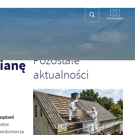
REFA TURYSTY
KONTAKT
PLAN OGÓLNY
POPRZEDNI
NASTĘPNY
Pozostałe
ianę
aktualności
rządzeń
ędzie
n wodomierza