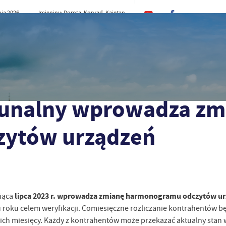
nia 2026
Imieniny: Dorota, Konrad, Kajetan
20°C
rno
CI
SAMORZĄD
STREFA MIESZKAŃCA
ST
a zmianę harmonogramu odczytów urządzeń pomiarowych
unalny wprowadza zm
ytów urządzeń
lipca 2023 r. wprowadza zmianę harmonogramu odczytów u
iąca
 roku celem weryfikacji. Comiesięczne rozliczanie kontrahentów b
tnich miesięcy. Każdy z kontrahentów może przekazać aktualny sta