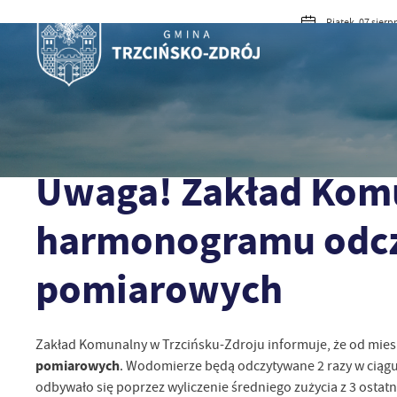
Przejdź do menu.
Przejdź do wyszukiwarki.
Przejdź do treści.
Przejdź do ustawień wielkości czcionki.
Włącz wersję kontrastową strony.
Piątek, 07 sierp
Pochmu
AKTUALNOŚ
Strona główna
Aktualności
Uwaga! Zakład Komunalny wprowadz
05 - 06 - 2023
Uwaga! Zakład Kom
harmonogramu odcz
pomiarowych
Zakład Komunalny w Trzcińsku-Zdroju informuje, że od mies
pomiarowych
. Wodomierze będą odczytywane 2 razy w ciągu
odbywało się poprzez wyliczenie średniego zużycia z 3 osta