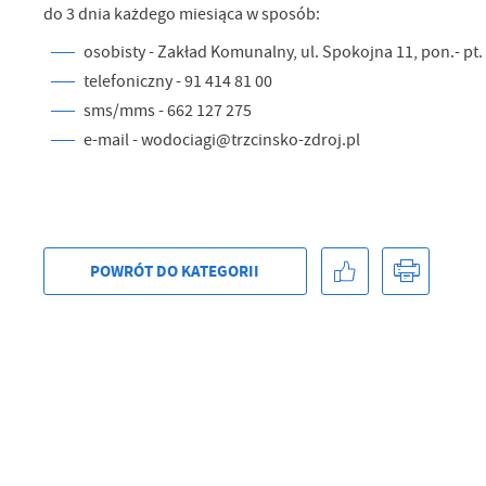
do 3 dnia każdego miesiąca w sposób:
osobisty - Zakład Komunalny, ul. Spokojna 11, pon.- pt. 
telefoniczny - 91 414 81 00
sms/mms - 662 127 275
e-mail - wodociagi@trzcinsko-zdroj.pl
POWRÓT
DO KATEGORII
U