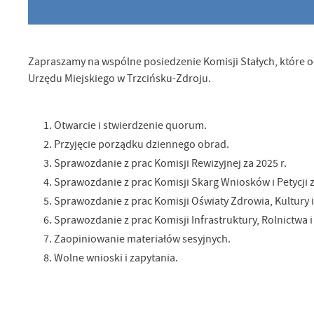
Sz
ws
Zapraszamy na wspólne posiedzenie Komisji Stałych, które o
N
Urzędu Miejskiego w Trzcińsku-Zdroju.
Ni
um
Pl
Otwarcie i stwierdzenie quorum.
Wi
Tw
Przyjęcie porządku dziennego obrad.
co
Sprawozdanie z prac Komisji Rewizyjnej za 2025 r.
Za
F
Sprawozdanie z prac Komisji Skarg Wniosków i Petycji z
Te
Sprawozdanie z prac Komisji Oświaty Zdrowia, Kultury i
Ci
Dz
Sprawozdanie z prac Komisji Infrastruktury, Rolnictwa i
Wi
na
Zaopiniowanie materiałów sesyjnych.
zg
fu
Wolne wnioski i zapytania.
A
An
Co
Wi
in