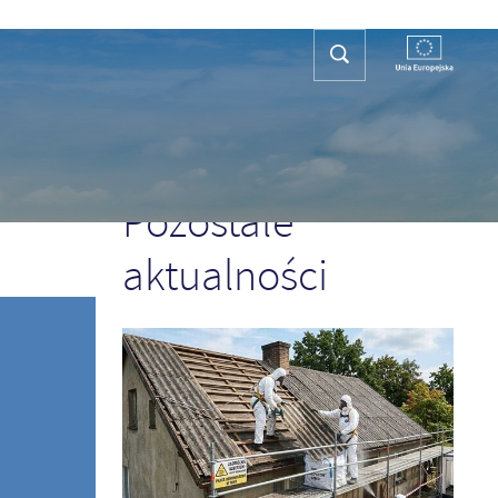
REFA TURYSTY
KONTAKT
PLAN OGÓLNY
POPRZEDNI
NASTĘPNY
Pozostałe
aktualności