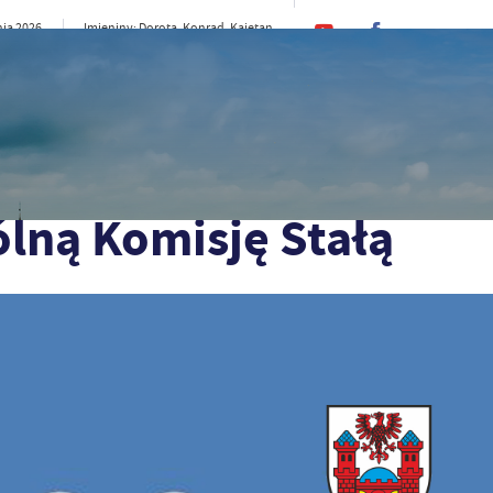
nia 2026
Imieniny: Dorota, Konrad, Kajetan
15°C
e
CI
SAMORZĄD
STREFA MIESZKAŃCA
ST
lną Komisję Stałą