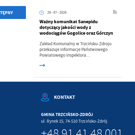
.
TĘPNY
29 - 07 - 2026
Ważny komunikat Sanepidu
a
dotyczący jakości wody z
wodociągów Gogolice oraz Górczyn
Zakład Komunalny w Trzcińsku-Zdroju
przekazuje informacje Państwowego
Powiatowego Inspektora...
w
KONTAKT
GMINA TRZCIŃSKO-ZDRÓJ
ul. Rynek 15, 74-510 Trzcińsko-Zdrój
+48 91 41 48 001