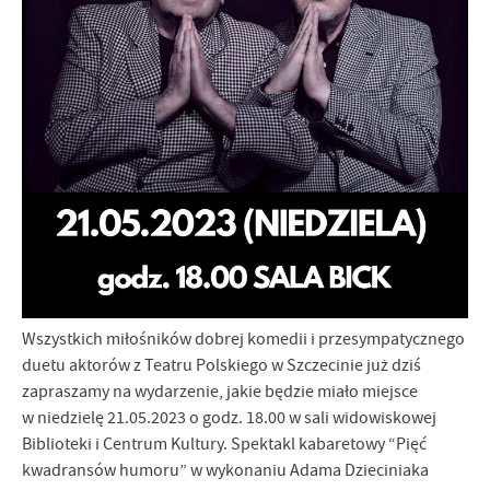
Firmy te działają w charakterze pośredników prezentujących nasze
treści w postaci wiadomości, ofert, komunikatów mediów
społecznościowych.
Wszystkich miłośników dobrej komedii i przesympatycznego
duetu aktorów z Teatru Polskiego w Szczecinie już dziś
zapraszamy na wydarzenie, jakie będzie miało miejsce
w niedzielę 21.05.2023 o godz. 18.00 w sali widowiskowej
Biblioteki i Centrum Kultury. Spektakl kabaretowy “Pięć
kwadransów humoru” w wykonaniu Adama Dzieciniaka