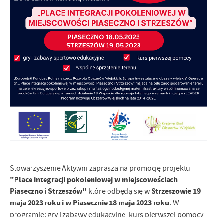
Firmy te działają w charakterze pośredników prezentujących nasze
treści w postaci wiadomości, ofert, komunikatów mediów
społecznościowych.
Stowarzyszenie Aktywni zaprasza na promocję projektu
"Place integracji pokoleniowej w miejscowościach
Piaseczno i Strzeszów"
Strzeszowie 19
które odbędą się w
maja 2023 roku i w Piasecznie 18 maja 2023 roku.
W
programie: gry i zabawy edukacyjne, kurs pierwszej pomocy,