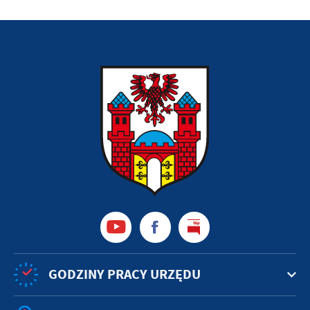
GODZINY PRACY URZĘDU