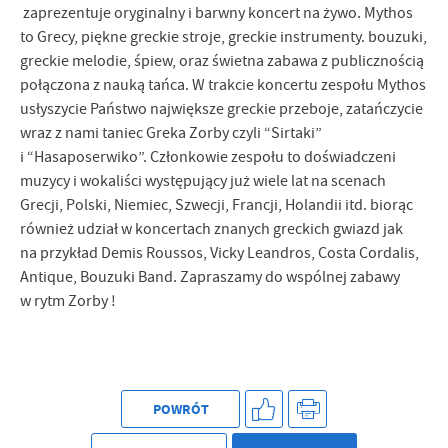
zaprezentuje oryginalny i barwny koncert na żywo. Mythos
to Grecy, piękne greckie stroje, greckie instrumenty. bouzuki,
greckie melodie, śpiew, oraz świetna zabawa z publicznością
połączona z nauką tańca. W trakcie koncertu zespołu Mythos
usłyszycie Państwo największe greckie przeboje, zatańczycie
wraz z nami taniec Greka Zorby czyli “Sirtaki”
i “Hasaposerwiko”. Członkowie zespołu to doświadczeni
muzycy i wokaliści występujący już wiele lat na scenach
Grecji, Polski, Niemiec, Szwecji, Francji, Holandii itd. biorąc
również udział w koncertach znanych greckich gwiazd jak
na przykład Demis Roussos, Vicky Leandros, Costa Cordalis,
Antique, Bouzuki Band. Zapraszamy do wspólnej zabawy
w rytm Zorby !
POWRÓT