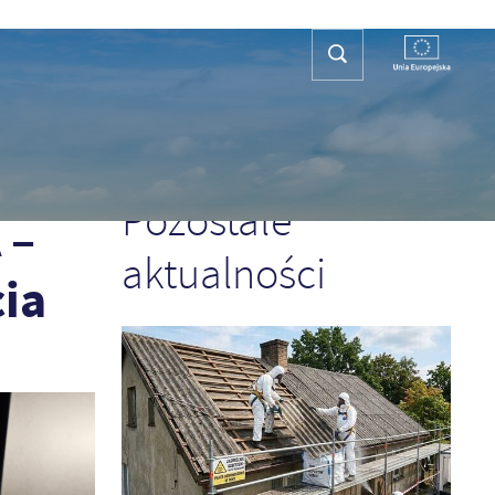
REFA TURYSTY
KONTAKT
PLAN OGÓLNY
POPRZEDNI
NASTĘPNY
Pozostałe
 –
aktualności
ia