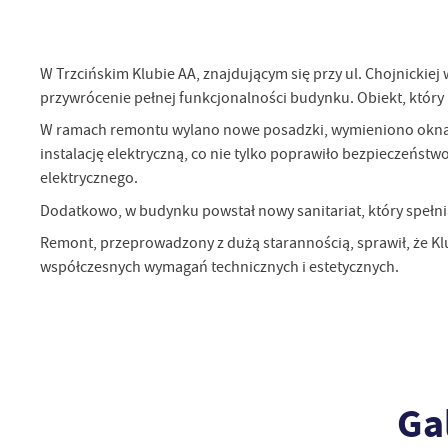
Sz
W Trzcińskim Klubie AA, znajdującym się przy ul. Chojnicki
ws
przywrócenie pełnej funkcjonalności budynku. Obiekt, który
W ramach remontu wylano nowe posadzki, wymieniono okna i
N
instalację elektryczną, co nie tylko poprawiło bezpieczeńs
Ni
elektrycznego.
um
Pl
Dodatkowo, w budynku powstał nowy sanitariat, który spełni
Wi
Tw
co
Remont, przeprowadzony z dużą starannością, sprawił, że Kl
współczesnych wymagań technicznych i estetycznych.
Za
F
Te
Ci
Dz
Wi
na
zg
fu
Ga
A
An