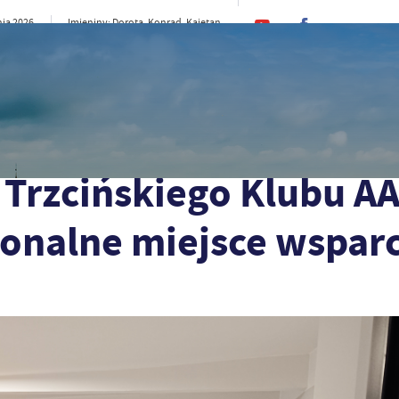
nia 2026
Imieniny: Dorota, Konrad, Kajetan
17°C
rno
CI
SAMORZĄD
STREFA MIESZKAŃCA
ST
 AA – nowoczesne i funkcjonalne miejsce wsparcia
Trzcińskiego Klubu AA
onalne miejsce wsparc