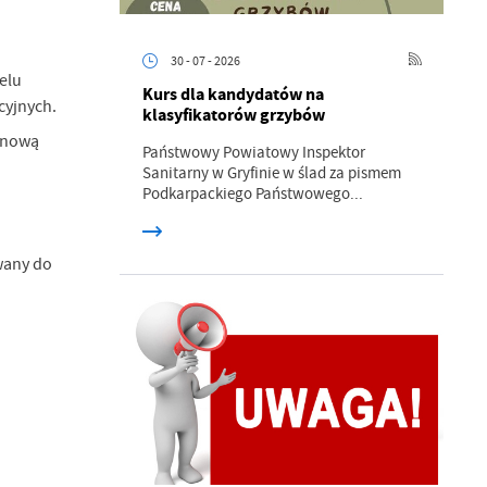
30 - 07 - 2026
elu
Kurs dla kandydatów na
cyjnych.
klasyfikatorów grzybów
 nową
Państwowy Powiatowy Inspektor
Sanitarny w Gryfinie w ślad za pismem
Podkarpackiego Państwowego...
a
kom
wany do
z
ci