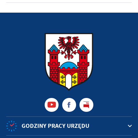
GODZINY PRACY URZĘDU