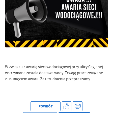
Firmy te działają w charakterze pośredników prezentujących nasze
treści w postaci wiadomości, ofert, komunikatów mediów
społecznościowych.
W związku z awarią sieci wodociągowej przy ulicy Ceglanej
wstrzymana została dostawa wody. Trwają prace związane
z usunięciem awarii. Za utrudnienia przepraszamy.
POWRÓT