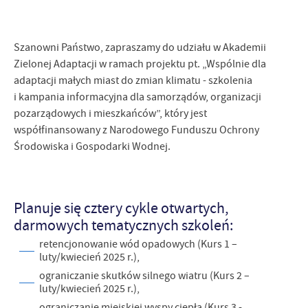
Firmy te działają w charakterze pośredników prezentujących nasze
treści w postaci wiadomości, ofert, komunikatów mediów
społecznościowych.
Szanowni Państwo, zapraszamy do udziału w Akademii
Zielonej Adaptacji w ramach projektu pt. „Wspólnie dla
adaptacji małych miast do zmian klimatu - szkolenia
i kampania informacyjna dla samorządów, organizacji
pozarządowych i mieszkańców”, który jest
współfinansowany z Narodowego Funduszu Ochrony
Środowiska i Gospodarki Wodnej.
Planuje się cztery cykle otwartych,
darmowych tematycznych szkoleń:
retencjonowanie wód opadowych (Kurs 1 –
luty/kwiecień 2025 r.),
ograniczanie skutków silnego wiatru (Kurs 2 –
luty/kwiecień 2025 r.),
ograniczanie miejskiej wyspy ciepła (Kurs 3 -