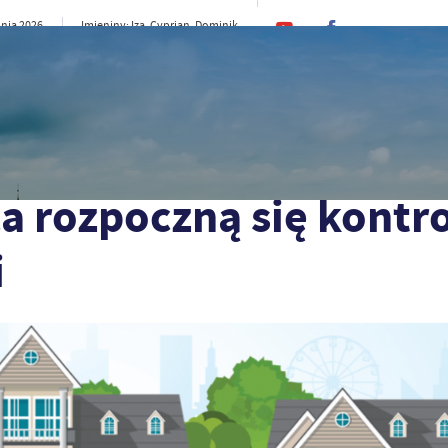
pnia 2026
Imieniny: Iza, Cyprian, Dominik
13°C
rno
CI
SAMORZĄD
STREFA MIESZKAŃCA
ST
trole złożonych deklaracji
 rozpoczną się kontr
i