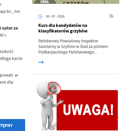
h
ja br., nie
30 - 07 - 2026
Kurs dla kandydatów na
 opłat za
klasyfikatorów grzybów
96 r.
Państwowy Powiatowy Inspektor
Sanitarny w Gryfinie w ślad za pismem
a
ysokość
Podkarpackiego Państwowego...
kom
dlega karze
ypowali w
z
ami dla
ci
TĘPNY