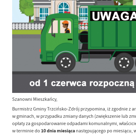
Szanowni Mieszkańcy,
Burmistrz Gminy Trzcińsko-Zdrój przypomina, iż zgodnie z art.
w gminach, w przypadku zmiany danych (zwiększenie lub zmn
U
opłaty za gospodarowanie odpadami komunalnymi, właściciel
10 dnia miesiąca
w terminie do
następującego po miesiącu, w