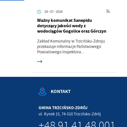
.
29 - 07 - 2026
Ważny komunikat Sanepidu
a
dotyczący jakości wody z
wodociągów Gogolice oraz Górczyn
Zakład Komunalny w Trzcińsku-Zdroju
przekazuje informacje Państwowego
w
Powiatowego Inspektora...
KONTAKT
GMINA TRZCIŃSKO-ZDRÓJ
ul. Rynek 15, 74-510 Trzcińsko-Zdrój
+48 91 41 48 001