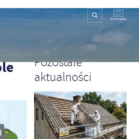
REFA TURYSTY
KONTAKT
PLAN OGÓLNY
POPRZEDNI
NASTĘPNY
Pozostałe
ole
aktualności