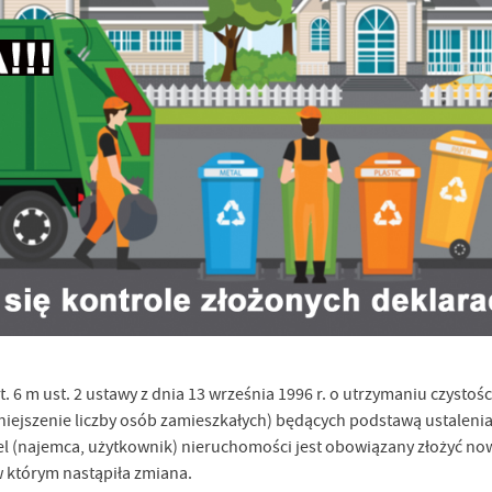
 6 m ust. 2 ustawy z dnia 13 września 1996 r. o utrzymaniu czystośc
iejszenie liczby osób zamieszkałych) będących podstawą ustaleni
stawienia
 (najemca, użytkownik) nieruchomości jest obowiązany złożyć now
 którym nastąpiła zmiana.