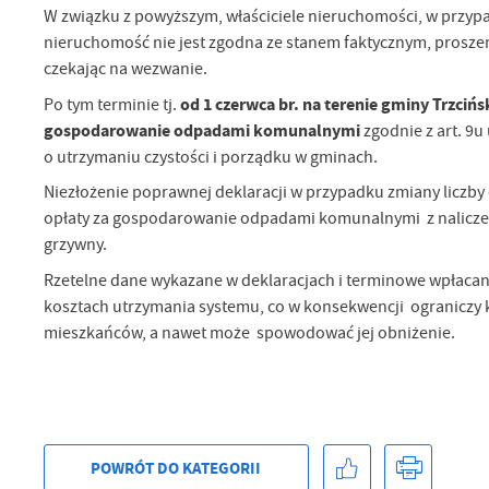
W związku z powyższym, właściciele nieruchomości, w przyp
Sz
nieruchomość nie jest zgodna ze stanem faktycznym, proszeni 
ws
czekając na wezwanie.
od 1 czerwca br.
na terenie gminy Trzcińs
Po tym terminie tj.
N
gospodarowanie odpadami komunalnymi
zgodnie z art. 9u 
Ni
o utrzymaniu czystości i porządku w gminach.
um
Pl
Niezłożenie poprawnej deklaracji w przypadku zmiany liczby 
Wi
Tw
opłaty za gospodarowanie odpadami komunalnymi z naliczeni
co
grzywny.
Za
F
Rzetelne dane wykazane w deklaracjach i terminowe wpłacan
Te
kosztach utrzymania systemu, co w konsekwencji ograniczy
Ci
Dz
mieszkańców, a nawet może spowodować jej obniżenie.
Wi
na
zg
fu
A
An
Co
POWRÓT
DO KATEGORII
Wi
in