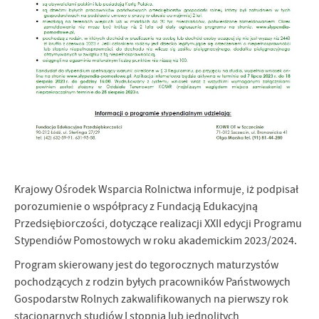
Firmy te działają w charakterze pośredników prezentujących nasze
treści w postaci wiadomości, ofert, komunikatów mediów
społecznościowych.
Krajowy Ośrodek Wsparcia Rolnictwa informuje, iż podpisał
porozumienie o współpracy z Fundacją Edukacyjną
Przedsiębiorczości, dotyczące realizacji XXII edycji Programu
Stypendiów Pomostowych w roku akademickim 2023/2024.
Program skierowany jest do tegorocznych maturzystów
pochodzących z rodzin byłych pracowników Państwowych
Gospodarstw Rolnych zakwalifikowanych na pierwszy rok
stacjonarnych studiów I stopnia lub jednolitych