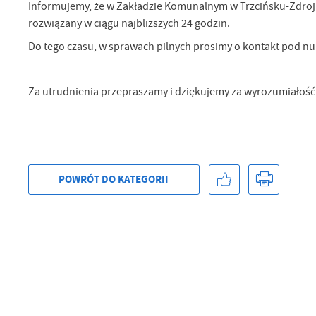
Informujemy, że w Zakładzie Komunalnym w Trzcińsku-Zdroju
rozwiązany w ciągu najbliższych 24 godzin.
Sz
ws
Do tego czasu, w sprawach pilnych prosimy o kontakt pod
N
Za utrudnienia przepraszamy i dziękujemy za wyrozumiałość
Ni
um
Pl
Wi
Tw
co
Za
F
POWRÓT
DO KATEGORII
Te
Ci
Dz
Wi
na
zg
fu
A
An
Co
Wi
in