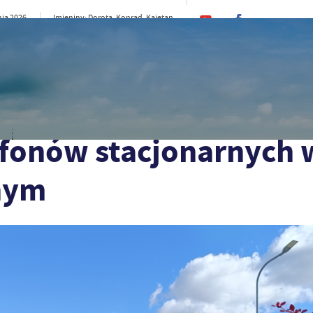
nia 2026
Imieniny: Dorota, Konrad, Kajetan
19°C
rno
CI
SAMORZĄD
STREFA MIESZKAŃCA
ST
nych w Zakładzie Komunalnym
efonów stacjonarnych 
nym