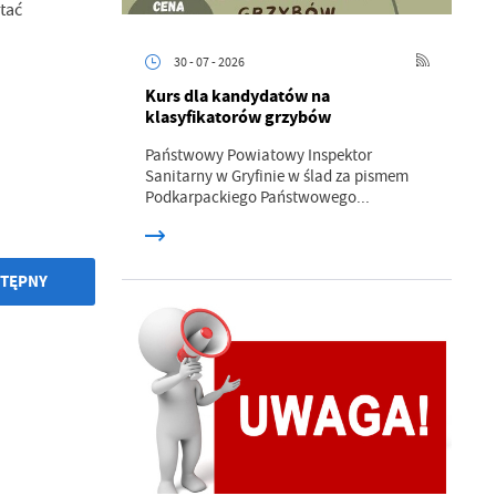
tać
30 - 07 - 2026
Kurs dla kandydatów na
klasyfikatorów grzybów
Państwowy Powiatowy Inspektor
Sanitarny w Gryfinie w ślad za pismem
a
Podkarpackiego Państwowego...
kom
TĘPNY
z
ci