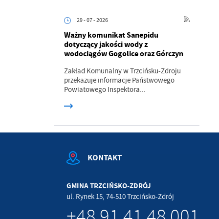
.
29 - 07 - 2026
Ważny komunikat Sanepidu
a
dotyczący jakości wody z
wodociągów Gogolice oraz Górczyn
Zakład Komunalny w Trzcińsku-Zdroju
przekazuje informacje Państwowego
Powiatowego Inspektora...
w
KONTAKT
GMINA TRZCIŃSKO-ZDRÓJ
ul. Rynek 15, 74-510 Trzcińsko-Zdrój
+48 91 41 48 001