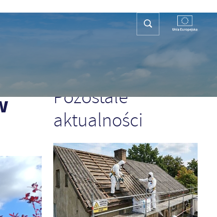
REFA TURYSTY
KONTAKT
PLAN OGÓLNY
POPRZEDNI
NASTĘPNY
Pozostałe
w
aktualności