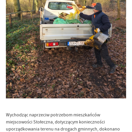
Firmy te działają w charakterze pośredników prezentujących nasze
treści w postaci wiadomości, ofert, komunikatów mediów
społecznościowych.
Wychodząc naprzeciw potrzebom mieszkańców
miejscowości Stołeczna, dotyczącym konieczności
uporządkowania terenu na drogach gminnych, dokonano