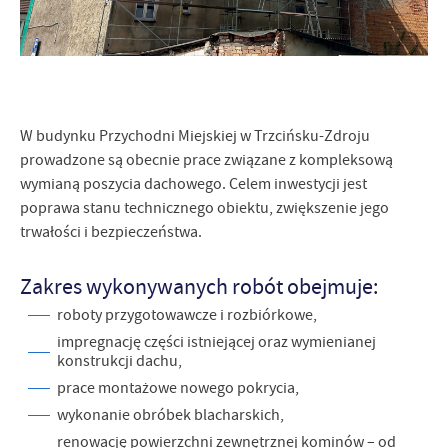
Firmy te działają w charakterze pośredników prezentujących nasze
treści w postaci wiadomości, ofert, komunikatów mediów
społecznościowych.
W budynku Przychodni Miejskiej w Trzcińsku-Zdroju
prowadzone są obecnie prace związane z kompleksową
wymianą poszycia dachowego. Celem inwestycji jest
poprawa stanu technicznego obiektu, zwiększenie jego
trwałości i bezpieczeństwa.
Zakres wykonywanych robót obejmuje:
roboty przygotowawcze i rozbiórkowe,
impregnację części istniejącej oraz wymienianej
konstrukcji dachu,
prace montażowe nowego pokrycia,
wykonanie obróbek blacharskich,
renowację powierzchni zewnętrznej kominów – od