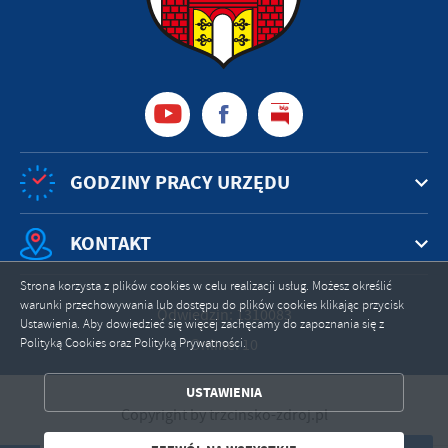
GODZINY PRACY URZĘDU
KONTAKT
Strona korzysta z plików cookies w celu realizacji usług. Możesz określić
warunki przechowywania lub dostępu do plików cookies klikając przycisk
Odwiedzin: 1310083
Ustawienia. Aby dowiedzieć się więcej zachęcamy do zapoznania się z
Online: 10
Polityką Cookies oraz Polityką Prywatności.
ZAPISZ WYBRANE
USTAWIENIA
ZEZWÓL NA WSZYSTKIE
Copyright by trzcinsko-zdroj.pl
Powered by
2ClickPortal®
- Portale nowej generacji