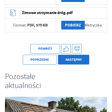
Zimowe utrzymanie dróg.pdf
PDF,
579 KB
POBIERZ
Format:
Metryczka
POWRÓT
POPRZEDNI
NASTĘPNY
Pozostałe
aktualności