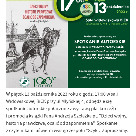
Firmy te działają w charakterze pośredników prezentujących nasze
treści w postaci wiadomości, ofert, komunikatów mediów
społecznościowych.
W piątek 13 października 2023 roku o godz. 17:00 w sali
Widowiskowej BiCK przy ul Młyńskiej 4, odbędzie się
spotkanie autorskie połączone z wystawą płaskorzeźb
i promocją książki Pana Andrzeja Szelążka pt. "Dzieci wojny,
historia prawdziwe, ocalić od zapomnienia". Spotkanie
z czytelnikami uświetni występ zespołu "Szyk". Zapraszamy.