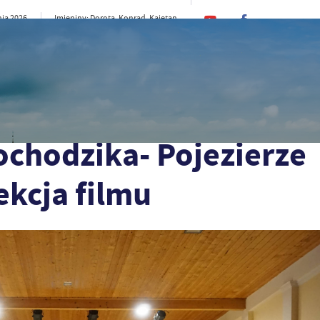
nia 2026
Imieniny: Dorota, Konrad, Kajetan
15°C
e
CI
SAMORZĄD
STREFA MIESZKAŃCA
ST
e Myśliborskie“ - projekcja filmu
chodzika- Pojezierze
ekcja filmu