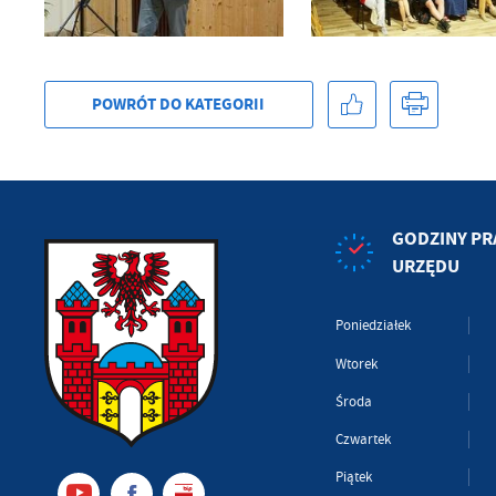
POWRÓT
DO KATEGORII
GODZINY PR
URZĘDU
Poniedziałek
Wtorek
Środa
Czwartek
Piątek