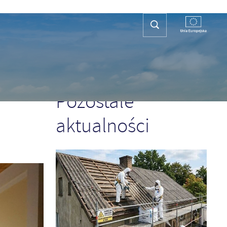
REFA TURYSTY
KONTAKT
PLAN OGÓLNY
POPRZEDNI
NASTĘPNY
Pozostałe
aktualności