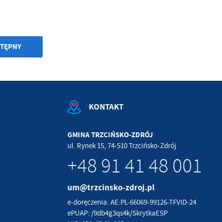
TĘPNY
KONTAKT
GMINA TRZCIŃSKO-ZDRÓJ
ul. Rynek 15, 74-510 Trzcińsko-Zdrój
+48 91 41 48 001
um@trzcinsko-zdroj.pl
e-doręczenia: AE:PL-66069-99126-TFVID-24
ePUAP: /9db4g3qs4k/SkrytkaESP