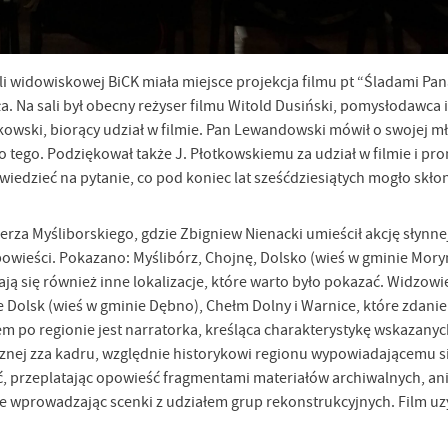
ali widowiskowej BiCK miała miejsce projekcja filmu pt “Śladami Pan
. Na sali był obecny reżyser filmu Witold Dusiński, pomysłodawca 
kowski, biorący udział w filmie. Pan Lewandowski mówił o swojej m
stawienia
 tego. Podziękował także J. Płotkowskiemu za udział w filmie i pr
iedzieć na pytanie, co pod koniec lat sześćdziesiątych mogło skłon
anujemy Twoją prywatność. Możesz zmienić ustawienia cookies lub zaakceptować je
zystkie. W dowolnym momencie możesz dokonać zmiany swoich ustawień.
erza Myśliborskiego, gdzie Zbigniew Nienacki umieścił akcję słynnej
 powieści. Pokazano: Myślibórz, Chojnę, Dolsko (wieś w gminie Mory
iezbędne
ają się również inne lokalizacje, które warto było pokazać. Widzow
e Dolsk (wieś w gminie Dębno), Chełm Dolny i Warnice, które zdani
ezbędne pliki cookies służą do prawidłowego funkcjonowania strony internetowej i
ożliwiają Ci komfortowe korzystanie z oferowanych przez nas usług.
po regionie jest narratorka, kreśląca charakterystykę wskazanyc
iki cookies odpowiadają na podejmowane przez Ciebie działania w celu m.in. dostosowani
cznej zza kadru, względnie historykowi regionu wypowiadającemu s
ęcej
oich ustawień preferencji prywatności, logowania czy wypełniania formularzy. Dzięki pli
ić, przeplatając opowieść fragmentami materiałów archiwalnych, an
okies strona, z której korzystasz, może działać bez zakłóceń.
ie wprowadzając scenki z udziałem grup rekonstrukcyjnych. Film uz
poznaj się z
POLITYKĄ PRYWATNOŚCI I PLIKÓW COOKIES
.
unkcjonalne i personalizacyjne
go typu pliki cookies umożliwiają stronie internetowej zapamiętanie wprowadzonych prze