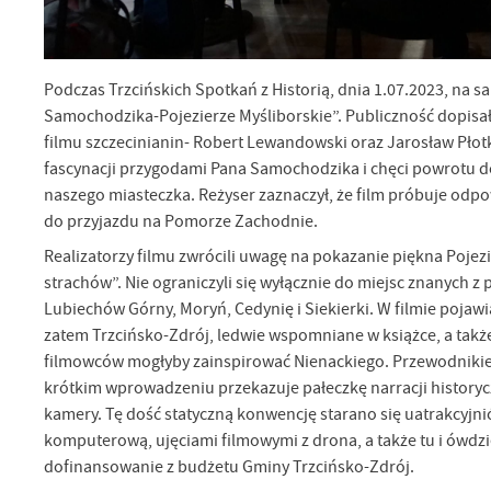
Podczas Trzcińskich Spotkań z Historią, dnia 1.07.2023, na s
Samochodzika-Pojezierze Myśliborskie”. Publiczność dopisała
filmu szczecinianin- Robert Lewandowski oraz Jarosław Płot
U
fascynacji przygodami Pana Samochodzika i chęci powrotu do
naszego miasteczka. Reżyser zaznaczył, że film próbuje odpow
do przyjazdu na Pomorze Zachodnie.
Sz
ws
Realizatorzy filmu zwrócili uwagę na pokazanie piękna Pojezi
strachów”. Nie ograniczyli się wyłącznie do miejsc znanych z
N
Lubiechów Górny, Moryń, Cedynię i Siekierki. W filmie pojawi
zatem Trzcińsko-Zdrój, ledwie wspomniane w książce, a takż
Ni
um
filmowców mogłyby zainspirować Nienackiego. Przewodnikiem 
Pl
krótkim wprowadzeniu przekazuje pałeczkę narracji history
Wi
Tw
kamery. Tę dość statyczną konwencję starano się uatrakcyjn
co
komputerową, ujęciami filmowymi z drona, a także tu i ówdz
Za
F
dofinansowanie z budżetu Gminy Trzcińsko-Zdrój.
Te