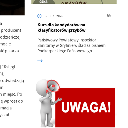
30 - 07 - 2026
a
Kurs dla kandydatów na
klasyfikatorów grzybów
i producent
łodzieńczej
Państwowy Powiatowy Inspektor
omocję
Sanitarny w Gryfinie w ślad za pismem
ić pisarza
Podkarpackiego Państwowego...
 “Księgi
ń),
ie odwiedzają
em
h miejsc. Po
a
ię wprost do
kom
imacją
yskał
z