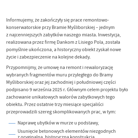
Firmy te działają w charakterze pośredników prezentujących nasze
treści w postaci wiadomości, ofert, komunikatów mediów
społecznościowych.
Informujemy, że zakończyły się prace remontowo-
konserwatorskie przy Bramie Myśliborskiej – jednym
z najcenniejszych zabytków naszego miasta. Inwestycja,
realizowana przez firmę Dankom z Lisiego Pola, została
pomyślnie ukończona, a historyczny obiekt zyskał nowe
życie i zabezpieczenie na kolejne dekady.
Przypomnijmy, że umowę na remont i rewaloryzację
wybranych fragmentów muru przyległego do Bramy
Myśliborskiej oraz jej zachodniej i południowej części
podpisano 9 września 2025 r. Głównym celem projektu było
zachowanie unikatowych walorów zabytkowych tego
obiektu. Przez ostatnie trzy miesiące specjaliści
przeprowadzili szereg skomplikowanych prac, w tym:
Naprawę ubytków w murze u podstawy,
Usunięcie betonowych elementów niezgodnych
z oryginalną, historyczną konstrukcją,