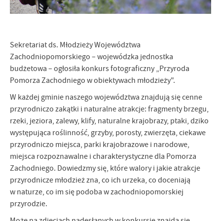
Firmy te działają w charakterze pośredników prezentujących nasze
treści w postaci wiadomości, ofert, komunikatów mediów
społecznościowych.
Sekretariat ds. Młodzieży Województwa
Zachodniopomorskiego – wojewódzka jednostka
budżetowa – ogłosiła konkurs fotograficzny „Przyroda
Pomorza Zachodniego w obiektywach młodzieży".
W każdej gminie naszego województwa znajdują się cenne
przyrodniczo zakątki i naturalne atrakcje: fragmenty brzegu,
rzeki, jeziora, zalewy, klify, naturalne krajobrazy, ptaki, dziko
występująca roślinność, grzyby, porosty, zwierzęta, ciekawe
przyrodniczo miejsca, parki krajobrazowe i narodowe,
miejsca rozpoznawalne i charakterystyczne dla Pomorza
Zachodniego. Dowiedzmy się, które walory i jakie atrakcje
przyrodnicze młodzież zna, co ich urzeka, co doceniają
w naturze, co im się podoba w zachodniopomorskiej
przyrodzie.
Może na zdjęciach nadesłanych w konkursie znajdą się