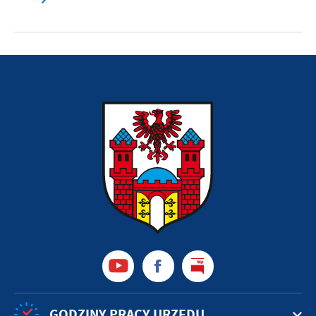
GODZINY PRACY URZĘDU