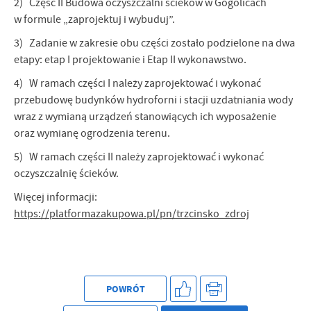
2) Część II Budowa oczyszczalni ścieków w Gogolicach
w formule „zaprojektuj i wybuduj”.
3) Zadanie w zakresie obu części zostało podzielone na dwa
etapy: etap I projektowanie i Etap II wykonawstwo.
4) W ramach części I należy zaprojektować i wykonać
przebudowę budynków hydroforni i stacji uzdatniania wody
wraz z wymianą urządzeń stanowiących ich wyposażenie
oraz wymianę ogrodzenia terenu.
5) W ramach części II należy zaprojektować i wykonać
oczyszczalnię ścieków.
Więcej informacji:
https://platformazakupowa.pl/pn/trzcinsko_zdroj
POWRÓT