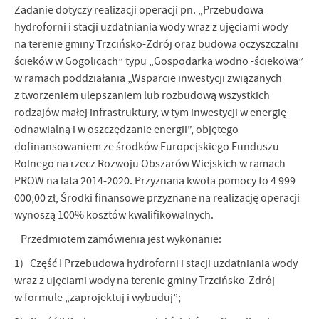
Firmy te działają w charakterze pośredników prezentujących nasze
Zadanie dotyczy realizacji operacji pn. „Przebudowa
treści w postaci wiadomości, ofert, komunikatów mediów
hydroforni i stacji uzdatniania wody wraz z ujęciami wody
społecznościowych.
na terenie gminy Trzcińsko-Zdrój oraz budowa oczyszczalni
ścieków w Gogolicach” typu „Gospodarka wodno -ściekowa”
w ramach poddziałania „Wsparcie inwestycji związanych
z tworzeniem ulepszaniem lub rozbudową wszystkich
rodzajów małej infrastruktury, w tym inwestycji w energię
odnawialną i w oszczędzanie energii”, objętego
dofinansowaniem ze środków Europejskiego Funduszu
Rolnego na rzecz Rozwoju Obszarów Wiejskich w ramach
PROW na lata 2014-2020. Przyznana kwota pomocy to 4 999
000,00 zł, Środki finansowe przyznane na realizację operacji
wynoszą 100% kosztów kwalifikowalnych.
Przedmiotem zamówienia jest wykonanie:
1) Część I Przebudowa hydroforni i stacji uzdatniania wody
wraz z ujęciami wody na terenie gminy Trzcińsko-Zdrój
w formule „zaprojektuj i wybuduj”;