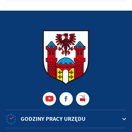
GODZINY PRACY URZĘDU