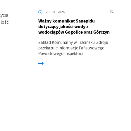
29 - 07 - 2026
życia
Ważny komunikat Sanepidu
ałość
dotyczący jakości wody z
wodociągów Gogolice oraz Górczyn
Zakład Komunalny w Trzcińsku-Zdroju
przekazuje informacje Państwowego
Powiatowego Inspektora...
a
kom
z
ci