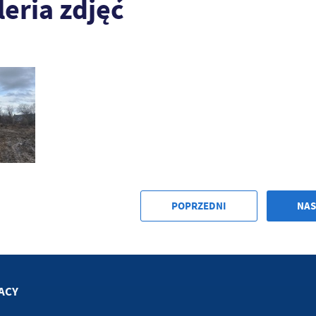
leria zdjęć
POPRZEDNI
NAS
ACY