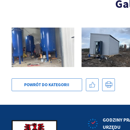
Ga
POWRÓT
DO KATEGORII
GODZINY PR
URZĘDU