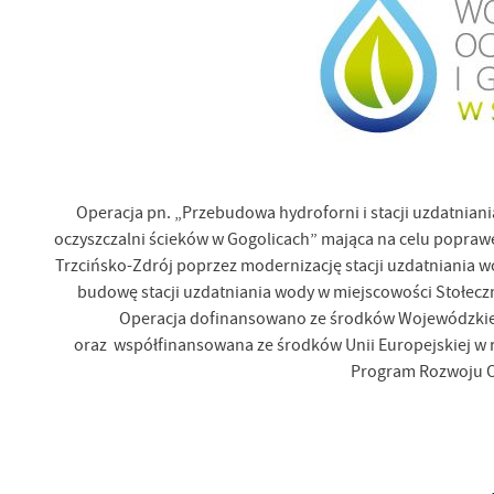
Co
Wi
in
po
wś
Wy
R
fu
Dz
st
Pr
Wi
an
in
Operacja pn. „Przebudowa hydroforni i stacji uzdatnian
bę
oczyszczalni ścieków w Gogolicach” mająca na celu popra
po
sp
Trzcińsko-Zdrój poprzez modernizację stacji uzdatniania w
budowę stacji uzdatniania wody w miejscowości Stołec
Operacja dofinansowano ze środków Wojewódzkie
oraz współfinansowana ze środków Unii Europejskiej w 
Program Rozwoju O