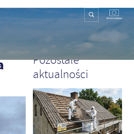
REFA TURYSTY
KONTAKT
PLAN OGÓLNY
POPRZEDNI
NASTĘPNY
Pozostałe
a
aktualności