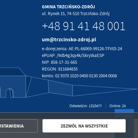
GMINA TRZCIŃSKO-ZDRÓJ
ul. Rynek 15, 74-510 Trzcińsko-Zdrój
+48 91 41 48 001
um@trzcinsko-zdroj.pl
e-doręczenia: AE:PL-66069-99126-TFVID-24
ePUAP: /9db4g3qs4k/SkrytkaESP
NIP: 858-17-31-665
REGON: 811684835
konto: 02 9370 1020 0400 0130 2004 0008
Odwiedzin: 1310477
Online: 24
USTAWIENIA
ZEZWÓL NA WSZYSTKIE
Powered by
2ClickPortal®
- Portale nowej generacji
DO GÓRY