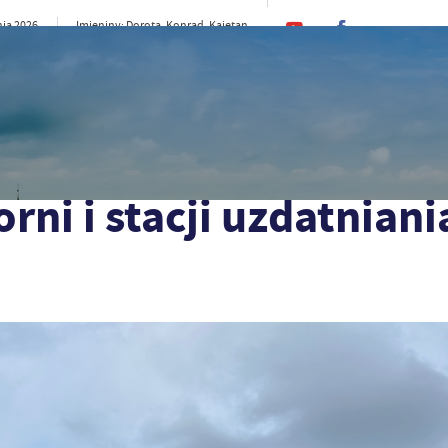
nia 2026
Imieniny: Dorota, Konrad, Kajetan
19°C
e
CI
SAMORZĄD
STREFA MIESZKAŃCA
ST
niania wody w Gogolicach
ni i stacji uzdatniani