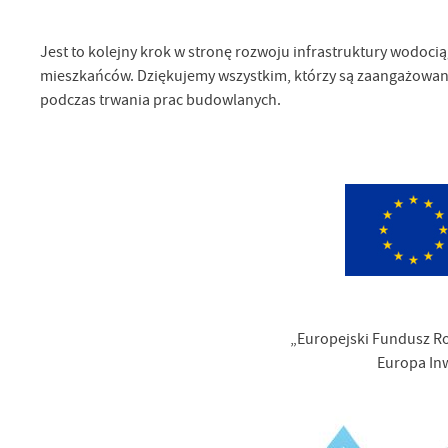
U
Jest to kolejny krok w stronę rozwoju infrastruktury wodocią
Sz
mieszkańców. Dziękujemy wszystkim, którzy są zaangażowani w
ws
podczas trwania prac budowlanych.
N
Ni
um
Pl
Wi
Tw
co
Za
F
Te
Ci
„Europejski Fundusz Ro
Dz
Wi
Europa Inw
na
zg
fu
A
An