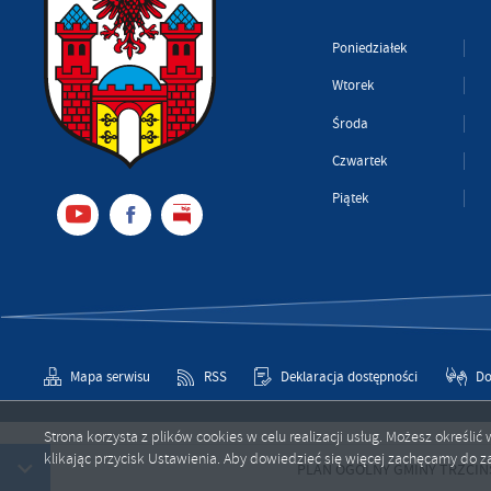
Poniedziałek
Wtorek
Środa
Czwartek
Piątek
Mapa serwisu
RSS
Deklaracja dostępności
Do
Strona korzysta z plików cookies w celu realizacji usług. Możesz określ
klikając przycisk Ustawienia. Aby dowiedzieć się więcej zachęcamy do za
Copyright by trzcinsko-zdroj.pl
PLAN OGÓLNY GMINY TRZCIŃSKO-ZDRÓ