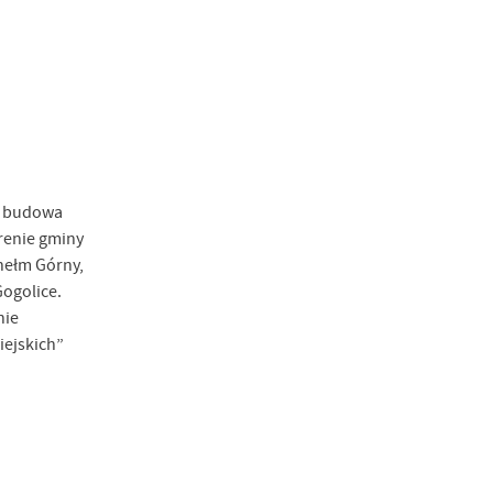
.
a
az budowa
renie gminy
w
hełm Górny,
ogolice.
nie
iejskich”