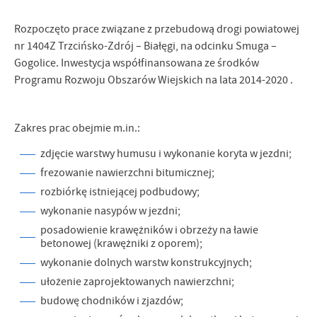
Firmy te działają w charakterze pośredników prezentujących nasze
treści w postaci wiadomości, ofert, komunikatów mediów
Rozpoczęto prace związane z przebudową drogi powiatowej
społecznościowych.
nr 1404Z Trzcińsko-Zdrój – Białęgi, na odcinku Smuga –
Gogolice. Inwestycja współfinansowana ze środków
Programu Rozwoju Obszarów Wiejskich na lata 2014-2020 .
Zakres prac obejmie m.in.:
zdjęcie warstwy humusu i wykonanie koryta w jezdni;
frezowanie nawierzchni bitumicznej;
rozbiórkę istniejącej podbudowy;
wykonanie nasypów w jezdni;
posadowienie krawężników i obrzeży na ławie
betonowej (krawężniki z oporem);
wykonanie dolnych warstw konstrukcyjnych;
ułożenie zaprojektowanych nawierzchni;
budowę chodników i zjazdów;