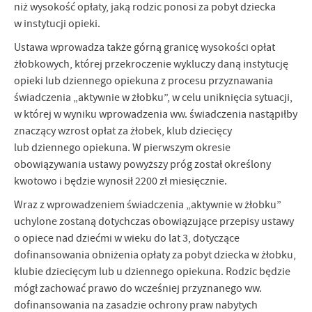
niż wysokość opłaty, jaką rodzic ponosi za pobyt dziecka
w instytucji opieki.
Ustawa wprowadza także górną granicę wysokości opłat
żłobkowych, której przekroczenie wykluczy daną instytucję
opieki lub dziennego opiekuna z procesu przyznawania
świadczenia „aktywnie w żłobku”, w celu uniknięcia sytuacji,
w której w wyniku wprowadzenia ww. świadczenia nastąpiłby
znaczący wzrost opłat za żłobek, klub dziecięcy
lub dziennego opiekuna. W pierwszym okresie
obowiązywania ustawy powyższy próg został określony
kwotowo i będzie wynosił 2200 zł miesięcznie.
Wraz z wprowadzeniem świadczenia „aktywnie w żłobku”
uchylone zostaną dotychczas obowiązujące przepisy ustawy
o opiece nad dziećmi w wieku do lat 3, dotyczące
dofinansowania obniżenia opłaty za pobyt dziecka w żłobku,
klubie dziecięcym lub u dziennego opiekuna. Rodzic będzie
mógł zachować prawo do wcześniej przyznanego ww.
dofinansowania na zasadzie ochrony praw nabytych