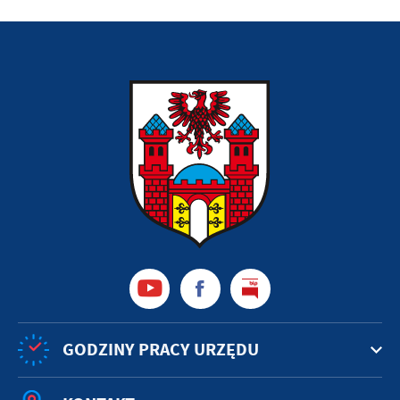
GODZINY PRACY URZĘDU