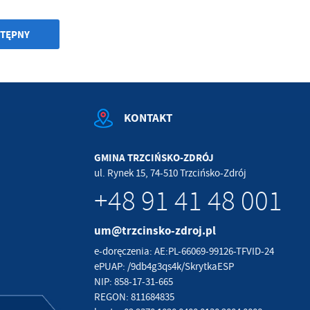
TĘPNY
KONTAKT
GMINA TRZCIŃSKO-ZDRÓJ
ul. Rynek 15, 74-510 Trzcińsko-Zdrój
+48 91 41 48 001
um@trzcinsko-zdroj.pl
e-doręczenia: AE:PL-66069-99126-TFVID-24
ePUAP: /9db4g3qs4k/SkrytkaESP
NIP: 858-17-31-665
REGON: 811684835