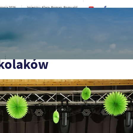
erpnia 2026
Imieniny: Klara, Roman, Romuald
25°C
rno
CI
SAMORZĄD
STREFA MIESZKAŃCA
ST
zkolaków