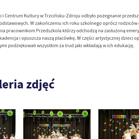
eki i Centrum Kultury w Trzcińsku-Zdroju odbyło pożegnanie przeds
podstawowych. W zakończeniu ich roku szkolnego oprócz rodziców d
wania pracownikom Przedszkola którzy odchodzą na zasłużoną emer
 kadencja i opuszcza naszą placówkę. W części artystycznej dzieci o
rymi podziękowali wszystkim za trud jaki wkładają w ich edukację.
leria zdjęć