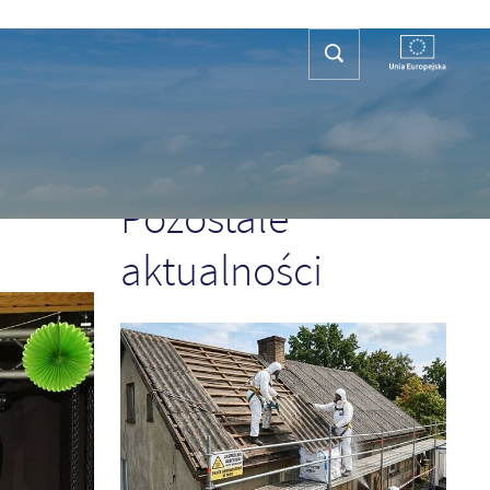
REFA TURYSTY
KONTAKT
PLAN OGÓLNY
POPRZEDNI
NASTĘPNY
Pozostałe
aktualności