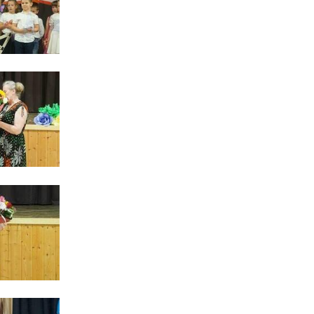
ci
.
a
w