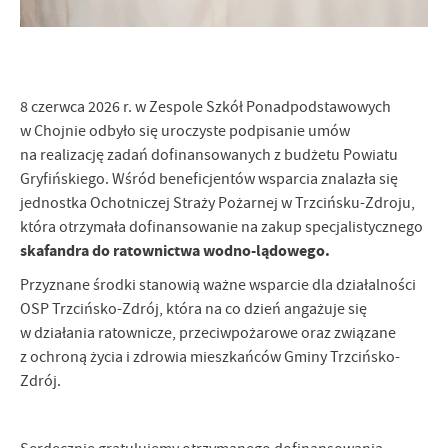
Firmy te działają w charakterze pośredników prezentujących nasze
treści w postaci wiadomości, ofert, komunikatów mediów
społecznościowych.
8 czerwca 2026 r. w Zespole Szkół Ponadpodstawowych
w Chojnie odbyło się uroczyste podpisanie umów
na realizację zadań dofinansowanych z budżetu Powiatu
Gryfińskiego. Wśród beneficjentów wsparcia znalazła się
jednostka Ochotniczej Straży Pożarnej w Trzcińsku-Zdroju,
która otrzymała dofinansowanie na zakup specjalistycznego
skafandra do ratownictwa wodno-lądowego.
Przyznane środki stanowią ważne wsparcie dla działalności
OSP Trzcińsko-Zdrój, która na co dzień angażuje się
w działania ratownicze, przeciwpożarowe oraz związane
z ochroną życia i zdrowia mieszkańców Gminy Trzcińsko-
Zdrój.