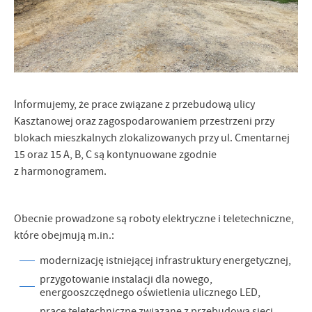
Firmy te działają w charakterze pośredników prezentujących nasze
treści w postaci wiadomości, ofert, komunikatów mediów
społecznościowych.
Informujemy, że prace związane z przebudową ulicy
Kasztanowej oraz zagospodarowaniem przestrzeni przy
blokach mieszkalnych zlokalizowanych przy ul. Cmentarnej
15 oraz 15 A, B, C są kontynuowane zgodnie
z harmonogramem.
Obecnie prowadzone są roboty elektryczne i teletechniczne,
które obejmują m.in.:
modernizację istniejącej infrastruktury energetycznej,
przygotowanie instalacji dla nowego,
energooszczędnego oświetlenia ulicznego LED,
prace teletechniczne związane z przebudową sieci