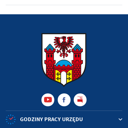
GODZINY PRACY URZĘDU