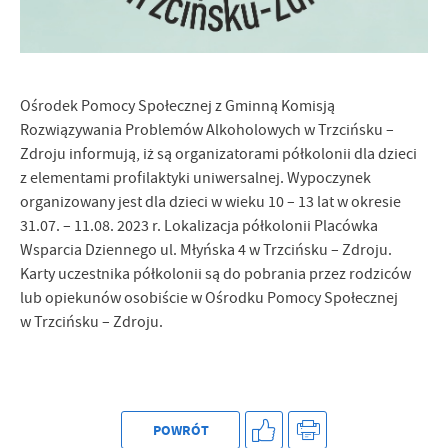
Firmy te działają w charakterze pośredników prezentujących nasze
treści w postaci wiadomości, ofert, komunikatów mediów
społecznościowych.
Ośrodek Pomocy Społecznej z Gminną Komisją
Rozwiązywania Problemów Alkoholowych w Trzcińsku –
Zdroju informują, iż są organizatorami półkolonii dla dzieci
z elementami profilaktyki uniwersalnej. Wypoczynek
organizowany jest dla dzieci w wieku 10 – 13 lat w okresie
31.07. – 11.08. 2023 r. Lokalizacja półkolonii Placówka
Wsparcia Dziennego ul. Młyńska 4 w Trzcińsku – Zdroju.
Karty uczestnika półkolonii są do pobrania przez rodziców
lub opiekunów osobiście w Ośrodku Pomocy Społecznej
w Trzcińsku – Zdroju.
POWRÓT