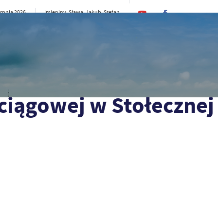
erpnia 2026
Imieniny: Sława, Jakub, Stefan
26°C
rno
CI
SAMORZĄD
STREFA MIESZKAŃCA
ST
nej i Trzcińsku-Zdroju
ciągowej w Stołecznej 