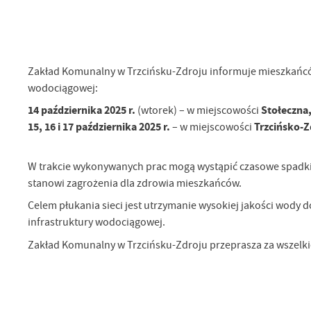
Sz
ws
Zakład Komunalny w Trzcińsku-Zdroju informuje mieszkańców
N
wodociągowej:
Ni
um
14 października 2025 r.
Stołeczna
(wtorek) – w miejscowości
Pl
15, 16 i 17 października 2025 r.
Trzcińsko-Z
– w miejscowości
Wi
Tw
co
W trakcie wykonywanych prac mogą wystąpić czasowe spadki ci
Za
F
stanowi zagrożenia dla zdrowia mieszkańców.
Te
Ci
Celem płukania sieci jest utrzymanie wysokiej jakości wody
Dz
infrastruktury wodociągowej.
Wi
na
zg
Zakład Komunalny w Trzcińsku-Zdroju przeprasza za wszelki
fu
A
An
Co
Wi
in