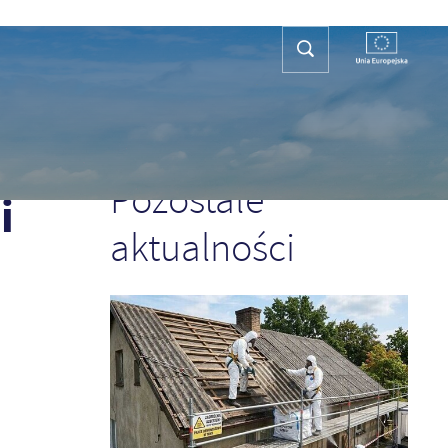
REFA TURYSTY
KONTAKT
PLAN OGÓLNY
POPRZEDNI
NASTĘPNY
Pozostałe
i
aktualności