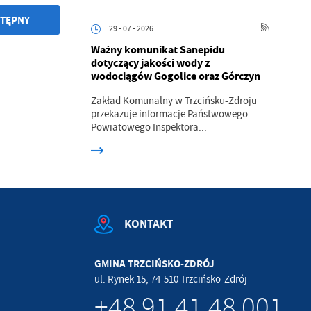
TĘPNY
.
29 - 07 - 2026
Ważny komunikat Sanepidu
a
dotyczący jakości wody z
wodociągów Gogolice oraz Górczyn
Zakład Komunalny w Trzcińsku-Zdroju
przekazuje informacje Państwowego
Powiatowego Inspektora...
w
KONTAKT
GMINA TRZCIŃSKO-ZDRÓJ
ul. Rynek 15, 74-510 Trzcińsko-Zdrój
+48 91 41 48 001