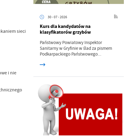
30 - 07 - 2026
Kurs dla kandydatów na
kaniem sieci
klasyfikatorów grzybów
Państwowy Powiatowy Inspektor
Sanitarny w Gryfinie w ślad za pismem
a
Podkarpackiego Państwowego...
kom
we i nie
z
echnicznego
ci