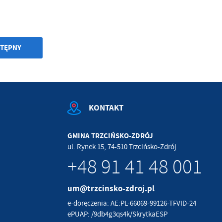
TĘPNY
KONTAKT
GMINA TRZCIŃSKO-ZDRÓJ
ul. Rynek 15, 74-510 Trzcińsko-Zdrój
+48 91 41 48 001
um@trzcinsko-zdroj.pl
e-doręczenia: AE:PL-66069-99126-TFVID-24
ePUAP: /9db4g3qs4k/SkrytkaESP