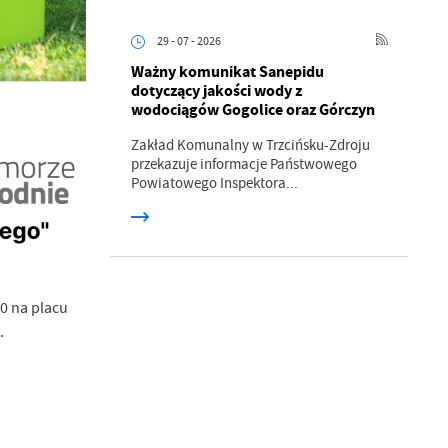
ci
29 - 07 - 2026
Ważny komunikat Sanepidu
dotyczący jakości wody z
wodociągów Gogolice oraz Górczyn
Zakład Komunalny w Trzcińsku-Zdroju
przekazuje informacje Państwowego
Powiatowego Inspektora...
.
a
00 na placu
.
w