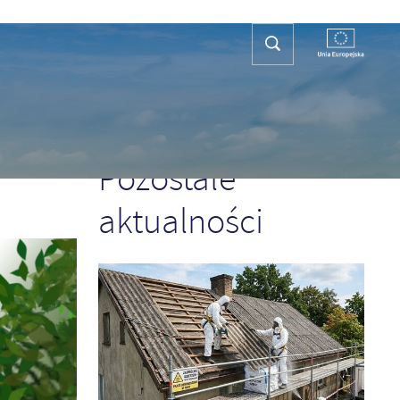
REFA TURYSTY
KONTAKT
PLAN OGÓLNY
POPRZEDNI
NASTĘPNY
Pozostałe
aktualności