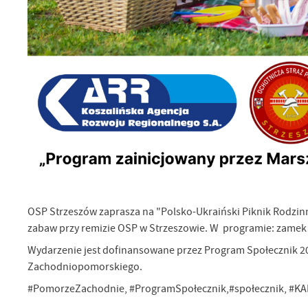
Ci
Dz
Wi
na
zg
fu
A
An
Co
Wi
in
po
wś
Wy
R
fu
Dz
st
Pr
Wi
OSP Strzeszów zaprasza na "Polsko-Ukraiński Piknik Rodzinny-
an
in
zabaw przy remizie OSP w Strzeszowie. W programie: zamek 
bę
po
Wydarzenie jest dofinansowane przez Program Społecznik 
sp
Zachodniopomorskiego.
#PomorzeZachodnie, #ProgramSpołecznik,#społecznik, #K