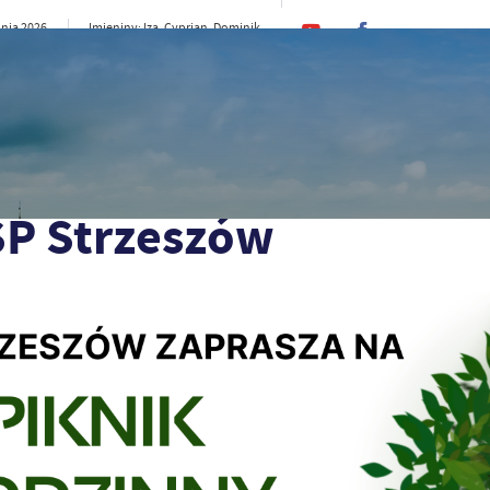
pnia 2026
Imieniny: Iza, Cyprian, Dominik
14°C
CI
SAMORZĄD
STREFA MIESZKAŃCA
ST
SP Strzeszów