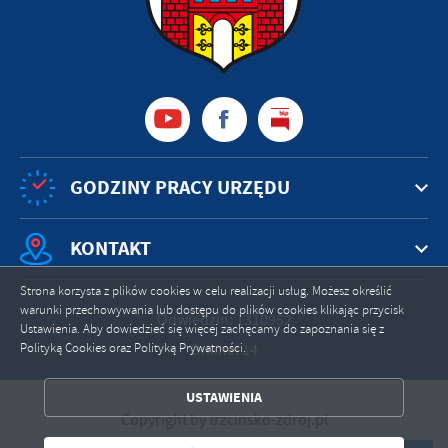
GODZINY PRACY URZĘDU
KONTAKT
Strona korzysta z plików cookies w celu realizacji usług. Możesz określić
warunki przechowywania lub dostępu do plików cookies klikając przycisk
Odwiedzin: 1310952
Ustawienia. Aby dowiedzieć się więcej zachęcamy do zapoznania się z
Online: 14
Polityką Cookies oraz Polityką Prywatności.
ZAPISZ WYBRANE
USTAWIENIA
ZEZWÓL NA WSZYSTKIE
Copyright by trzcinsko-zdroj.pl