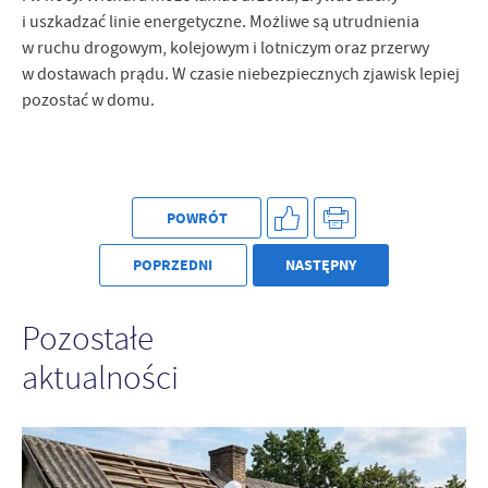
Firmy te działają w charakterze pośredników prezentujących nasze
i uszkadzać linie energetyczne. Możliwe są utrudnienia
treści w postaci wiadomości, ofert, komunikatów mediów
w ruchu drogowym, kolejowym i lotniczym oraz przerwy
społecznościowych.
w dostawach prądu. W czasie niebezpiecznych zjawisk lepiej
pozostać w domu.
POWRÓT
POPRZEDNI
NASTĘPNY
Pozostałe
aktualności