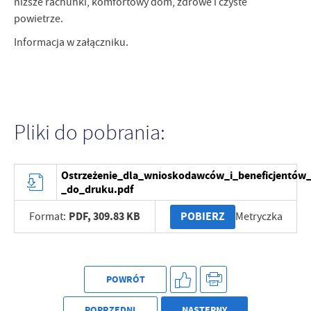
niższe rachunki, komfortowy dom, zdrowe i czyste
powietrze.
Informacja w załączniku.
Pliki do pobrania:
Ostrzeżenie_dla_wnioskodawców_i_beneficjentów
_do_druku.pdf
PDF,
309.83 KB
POBIERZ
Format:
Metryczka
POWRÓT
POPRZEDNI
NASTĘPNY