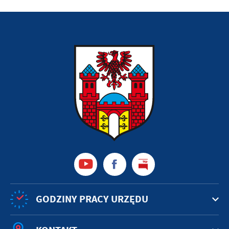
GODZINY PRACY URZĘDU