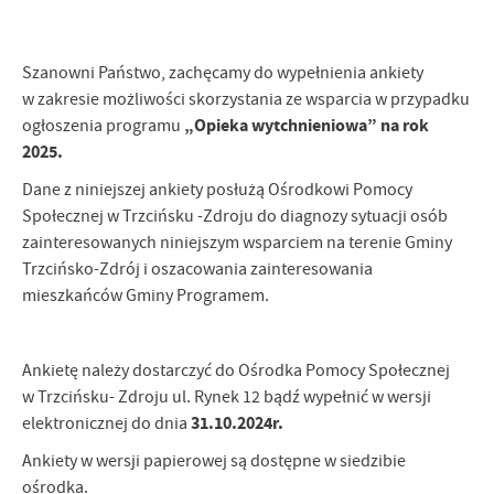
Firmy te działają w charakterze pośredników prezentujących nasze
treści w postaci wiadomości, ofert, komunikatów mediów
społecznościowych.
Szanowni Państwo, zachęcamy do wypełnienia ankiety
w zakresie możliwości skorzystania ze wsparcia w przypadku
„Opieka wytchnieniowa” na rok
ogłoszenia programu
2025.
Dane z niniejszej ankiety posłużą Ośrodkowi Pomocy
Społecznej w Trzcińsku -Zdroju do diagnozy sytuacji osób
zainteresowanych niniejszym wsparciem na terenie Gminy
Trzcińsko-Zdrój i oszacowania zainteresowania
mieszkańców Gminy Programem.
Ankietę należy dostarczyć do Ośrodka Pomocy Społecznej
w Trzcińsku- Zdroju ul. Rynek 12 bądź wypełnić w wersji
31.10.2024r.
elektronicznej do dnia
Ankiety w wersji papierowej są dostępne w siedzibie
ośrodka.