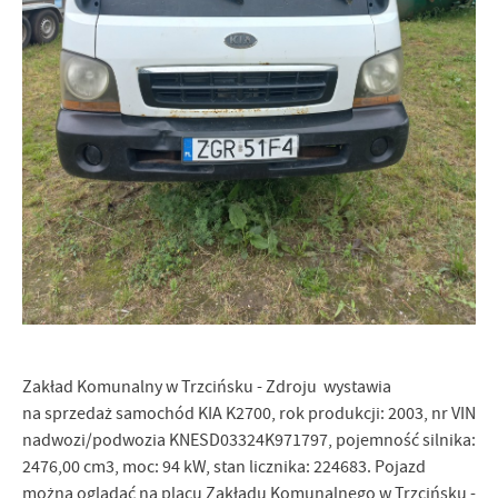
Firmy te działają w charakterze pośredników prezentujących nasze
treści w postaci wiadomości, ofert, komunikatów mediów
społecznościowych.
Zakład Komunalny w Trzcińsku - Zdroju wystawia
na sprzedaż samochód KIA K2700, rok produkcji: 2003, nr VIN
nadwozi/podwozia KNESD03324K971797, pojemność silnika:
2476,00 cm3, moc: 94 kW, stan licznika: 224683. Pojazd
można oglądać na placu Zakładu Komunalnego w Trzcińsku -