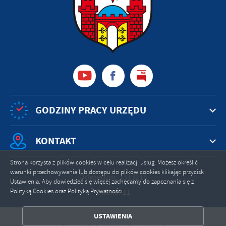
GODZINY PRACY URZĘDU
KONTAKT
Strona korzysta z plików cookies w celu realizacji usług. Możesz określić
warunki przechowywania lub dostępu do plików cookies klikając przycisk
Odwiedzin: 1313215
Ustawienia. Aby dowiedzieć się więcej zachęcamy do zapoznania się z
ZAPISZ WYBRANE
Polityką Cookies oraz Polityką Prywatności.
Online: 11
ZEZWÓL NA WSZYSTKIE
USTAWIENIA