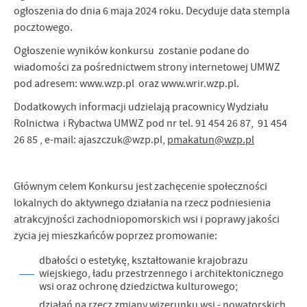
ogłoszenia do dnia 6 maja 2024 roku. Decyduje data stempla
pocztowego.
Ogłoszenie wyników konkursu zostanie podane do
wiadomości za pośrednictwem strony internetowej UMWZ
pod adresem: www.wzp.pl oraz www.wrir.wzp.pl.
Dodatkowych informacji udzielają pracownicy Wydziału
Rolnictwa i Rybactwa UMWZ pod nr tel. 91 454 26 87, 91 454
26 85 , e-mail: ajaszczuk@wzp.pl,
pmakatun@wzp.pl
Głównym celem Konkursu jest zachęcenie społeczności
lokalnych do aktywnego działania na rzecz podniesienia
atrakcyjności zachodniopomorskich wsi i poprawy jakości
życia jej mieszkańców poprzez promowanie:
dbałości o estetykę, kształtowanie krajobrazu
wiejskiego, ładu przestrzennego i architektonicznego
wsi oraz ochronę dziedzictwa kulturowego;
działań na rzecz zmiany wizerunku wsi - nowatorskich,