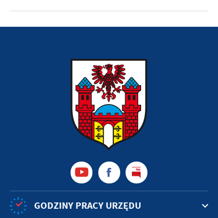
GODZINY PRACY URZĘDU