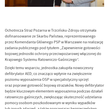
Firmy te działają w charakterze pośredników prezentujących nasze
treści w postaci wiadomości, ofert, komunikatów mediów
społecznościowych.
Ochotnicza Straż Pożarna w Trzcińsku-Zdroju otrzymała
dofinansowanie ze Skarbu Państwa, reprezentowanego
przez Komendanta Głównego PSP w Warszawie na realizację
zadania publicznego pod tytułem „Zapewnienie gotowości
bojowej jednostki ochrony przeciwpożarowej włączonej do
Krajowego Systemu Ratowniczo-Gaśniczego”.
Dzięki temu wsparciu, jednostka zakupiła nowoczesny
defibrylator AED, co znacząco wpłynie na zwiększenie
poziomu wyposażenia OSP w specjalistyczny sprzęt
oraz poprawi gotowość bojową strażaków. Nowy defibrylator
będzie kluczowym elementem wyposażenia podczas działań
ratowniczo-gaśniczych, zwiększając skuteczność udzielania
pomocy osobom poszkodowanym w wyniku wypadków
lub innych zdarzeń, a także poprawiając bezpieczeństwo