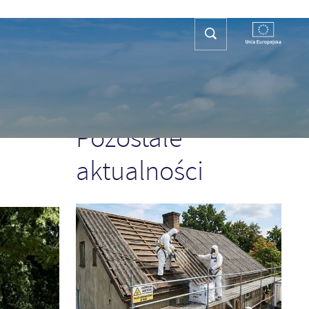
REFA TURYSTY
KONTAKT
PLAN OGÓLNY
POPRZEDNI
NASTĘPNY
Pozostałe
aktualności