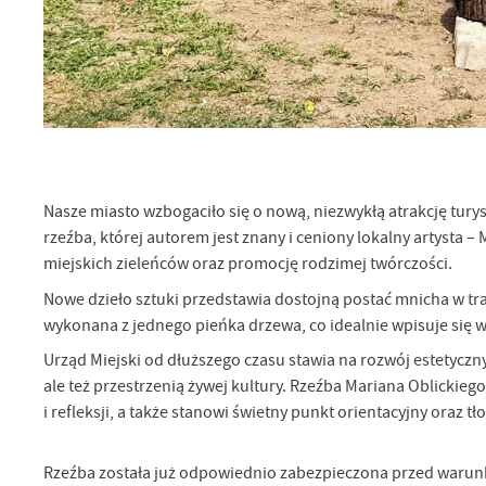
Sz
ws
N
Ni
um
Pl
Wi
Tw
Nasze miasto wzbogaciło się o nową, niezwykłą atrakcję tury
co
rzeźba, której autorem jest znany i ceniony lokalny artysta –
Za
F
miejskich zieleńców oraz promocję rodzimej twórczości.
Te
Nowe dzieło sztuki przedstawia dostojną postać mnicha w tra
Ci
wykonana z jednego pieńka drzewa, co idealnie wpisuje się w 
Dz
Wi
na
Urząd Miejski od dłuższego czasu stawia na rozwój estetyczn
zg
fu
ale też przestrzenią żywej kultury. Rzeźba Mariana Oblickiego
A
i refleksji, a także stanowi świetny punkt orientacyjny oraz t
An
Co
Wi
Rzeźba została już odpowiednio zabezpieczona przed warun
in