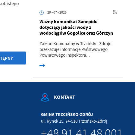
sobistego
.
29 - 07 - 2026
Ważny komunikat Sanepidu
a
dotyczący jakości wody z
wodociągów Gogolice oraz Górczyn
Zakład Komunalny w Trzcińsku-Zdroju
przekazuje informacje Państwowego
w
Powiatowego Inspektora...
TĘPNY
KONTAKT
GMINA TRZCIŃSKO-ZDRÓJ
ul. Rynek 15, 74-510 Trzcińsko-Zdrój
+48 91 41 48 001