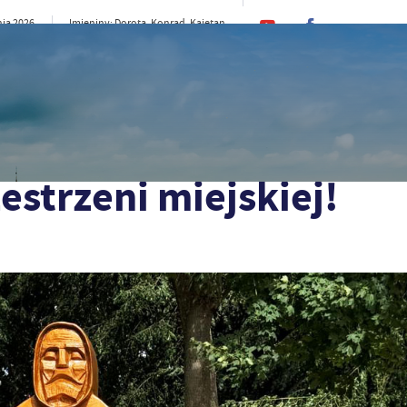
nia 2026
Imieniny: Dorota, Konrad, Kajetan
22°C
CI
SAMORZĄD
STREFA MIESZKAŃCA
ST
estrzeni miejskiej!