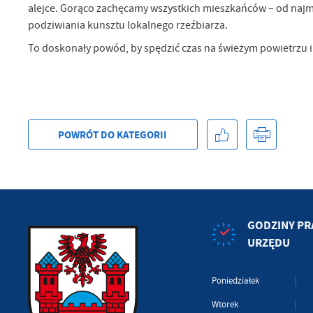
po
alejce. Gorąco zachęcamy wszystkich mieszkańców – od najm
wś
podziwiania kunsztu lokalnego rzeźbiarza.
Wy
R
fu
To doskonały powód, by spędzić czas na świeżym powietrzu i d
Dz
st
Pr
Wi
an
in
bę
po
POWRÓT
DO KATEGORII
sp
GODZINY PR
URZĘDU
Poniedziałek
Wtorek