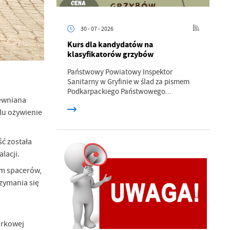
30 - 07 - 2026
Kurs dla kandydatów na
klasyfikatorów grzybów
Państwowy Powiatowy Inspektor
Sanitarny w Gryfinie w ślad za pismem
a
Podkarpackiego Państwowego...
kom
rewniana
elu ożywienie
z
ć została
lacji.
ci
em spacerów,
rzymania się
arkowej