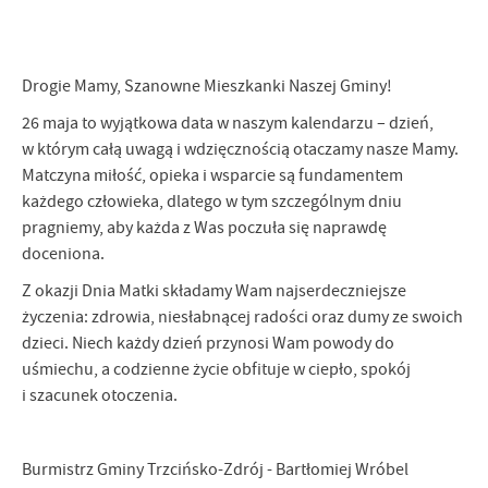
Firmy te działają w charakterze pośredników prezentujących nasze
treści w postaci wiadomości, ofert, komunikatów mediów
społecznościowych.
Drogie Mamy, Szanowne Mieszkanki Naszej Gminy!
26 maja to wyjątkowa data w naszym kalendarzu – dzień,
w którym całą uwagą i wdzięcznością otaczamy nasze Mamy.
Matczyna miłość, opieka i wsparcie są fundamentem
każdego człowieka, dlatego w tym szczególnym dniu
pragniemy, aby każda z Was poczuła się naprawdę
doceniona.
Z okazji Dnia Matki składamy Wam najserdeczniejsze
życzenia: zdrowia, niesłabnącej radości oraz dumy ze swoich
dzieci. Niech każdy dzień przynosi Wam powody do
uśmiechu, a codzienne życie obfituje w ciepło, spokój
i szacunek otoczenia.
Burmistrz Gminy Trzcińsko-Zdrój - Bartłomiej Wróbel