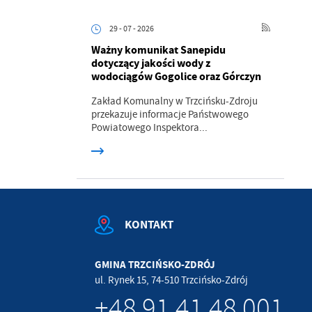
.
29 - 07 - 2026
Ważny komunikat Sanepidu
a
dotyczący jakości wody z
wodociągów Gogolice oraz Górczyn
Zakład Komunalny w Trzcińsku-Zdroju
przekazuje informacje Państwowego
Powiatowego Inspektora...
w
KONTAKT
GMINA TRZCIŃSKO-ZDRÓJ
ul. Rynek 15, 74-510 Trzcińsko-Zdrój
+48 91 41 48 001