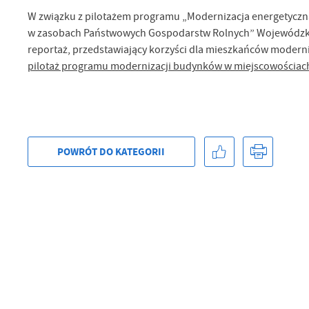
W związku z pilotażem programu „Modernizacja energetyczn
Sz
w zasobach Państwowych Gospodarstw Rolnych” Wojewódzki
ws
reportaż, przedstawiający korzyści dla mieszkańców modern
pilotaż programu modernizacji budynków w miejscowościa
N
Ni
um
Pl
Wi
Tw
co
POWRÓT
DO KATEGORII
Za
F
Te
Ci
Dz
Wi
na
zg
fu
A
An
Co
Wi
in