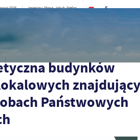
erpnia 2026
Imieniny: Sława, Jakub, Stefan
20°C
e
CI
SAMORZĄD
STREFA MIESZKAŃCA
ST
 mieszkalnych wielolokalowych znajdujących się pierwotnie w zasobach Państwowych 
getyczna budynków
lokalowych znajdując
asobach Państwowych
ch