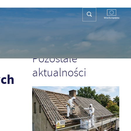
REFA TURYSTY
KONTAKT
PLAN OGÓLNY
POPRZEDNI
NASTĘPNY
Gospodarstw Rolnych
Pozostałe
aktualności
ych